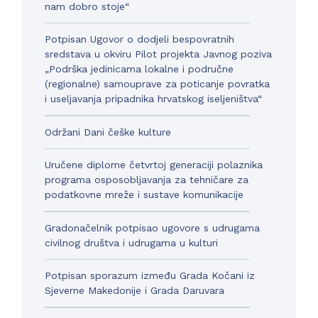
nam dobro stoje“
Potpisan Ugovor o dodjeli bespovratnih
sredstava u okviru Pilot projekta Javnog poziva
„Podrška jedinicama lokalne i područne
(regionalne) samouprave za poticanje povratka
i useljavanja pripadnika hrvatskog iseljeništva“
Održani Dani češke kulture
Uručene diplome četvrtoj generaciji polaznika
programa osposobljavanja za tehničare za
podatkovne mreže i sustave komunikacije
Gradonačelnik potpisao ugovore s udrugama
civilnog društva i udrugama u kulturi
Potpisan sporazum između Grada Kočani iz
Sjeverne Makedonije i Grada Daruvara