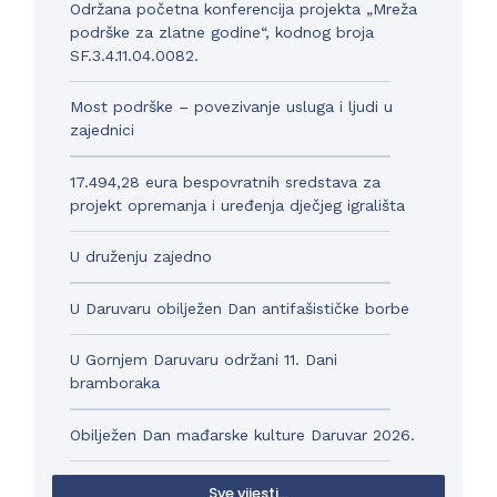
Održana početna konferencija projekta „Mreža
podrške za zlatne godine“, kodnog broja
SF.3.4.11.04.0082.
Most podrške – povezivanje usluga i ljudi u
zajednici
17.494,28 eura bespovratnih sredstava za
projekt opremanja i uređenja dječjeg igrališta
U druženju zajedno
U Daruvaru obilježen Dan antifašističke borbe
U Gornjem Daruvaru održani 11. Dani
bramboraka
Obilježen Dan mađarske kulture Daruvar 2026.
Sve vijesti...