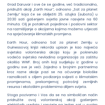
Grad Daruvar i ove će se godine, već tradicionalno,
pridružiti akciji „Earth Hour“, odnosno „Sat za planet
Zemlju“ koja će se obilježiti 25. ožujka (subota) u
20:30 sati gašenjem svjetla javne rasvjete na 60
minuta. Cilj je potaknuti pojedince i poslovni sektor
na razmišljanje o akcijama kojima možemo utjecati
na sprječavanje klimatskih promjena.
Earth Hour, odnosno Sat za planet Zemlju u
Guinessovoj knjizi rekorda upisan je kao najveća
svjetska volonterska akcija koju je pokrenula
vodeća svjetska nevladina organizacija za zaštitu
okoliša WWF. Broj onih koji sudjeluju iz godine u
godinu sve je veći. Zajedno s brojnim partnerima
kroz razne akcije pazi se na očuvanje biološke
raznolikosti s ciljem podizanja svijesti o klimatskim
promjenama, prekomjernoj potrošnji zemljinih
resursa i ekološkim problemima diljem svijeta.
Stoga pozivamo i Vas da se na simboličan način
pridružite ovoj volonterskoj akciji gašenjem
električnih uređaja i rasvjete na jedan sat u svojim