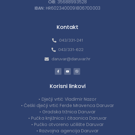
OIB:
35688993528
IBAN:
HR6023400091806700003
Kontakt
043/331-241
043/331-622
daruvar@daruvar.hr
Korisni linkovi
• Dječji vrtić Vladimir Nazor
• Češki dječji vrtić Ferde Mravenca Daruvar
• Gradska tržnica Daruvar
• Pučka knjižnica i čitaonica Daruvar
• Pučko otvoreno učilište Daruvar
• Razvojna agencija Daruvar