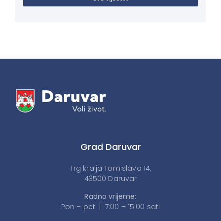
Grad Daruvar
Trg kralja Tomislava 14,
43500 Daruvar
Radno vrijeme:
Pon – pet | 7:00 – 15:00 sati