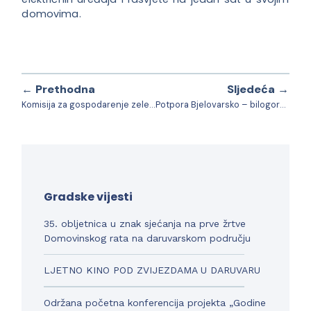
domovima.
← Prethodna
Sljedeća →
Komisija za gospodarenje zelenim površinama razmatrala zahtjeve građana
Potpora Bjelovarsko – bilogorske županije ustanovama i udrugama Grada Daruvara
Gradske vijesti
35. obljetnica u znak sjećanja na prve žrtve
Domovinskog rata na daruvarskom području
LJETNO KINO POD ZVIJEZDAMA U DARUVARU
Održana početna konferencija projekta „Godine