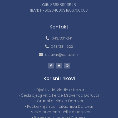
OIB:
35688993528
IBAN:
HR6023400091806700003
Kontakt
043/331-241
043/331-622
daruvar@daruvar.hr
Korisni linkovi
• Dječji vrtić Vladimir Nazor
• Češki dječji vrtić Ferde Mravenca Daruvar
• Gradska tržnica Daruvar
• Pučka knjižnica i čitaonica Daruvar
• Pučko otvoreno učilište Daruvar
• Razvojna agencija Daruvar