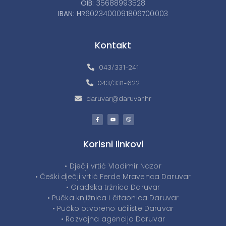
OIB:
35688993528
IBAN:
HR6023400091806700003
Kontakt
043/331-241
043/331-622
daruvar@daruvar.hr
Korisni linkovi
• Dječji vrtić Vladimir Nazor
• Češki dječji vrtić Ferde Mravenca Daruvar
• Gradska tržnica Daruvar
• Pučka knjižnica i čitaonica Daruvar
• Pučko otvoreno učilište Daruvar
• Razvojna agencija Daruvar