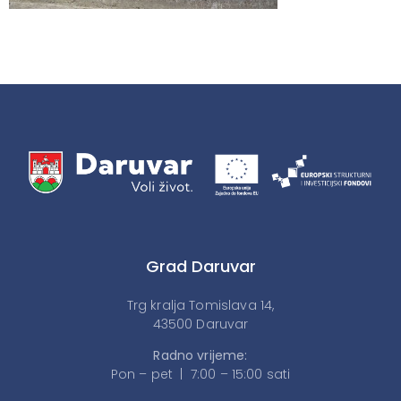
Grad Daruvar
Trg kralja Tomislava 14,
43500 Daruvar
Radno vrijeme:
Pon – pet | 7:00 – 15:00 sati