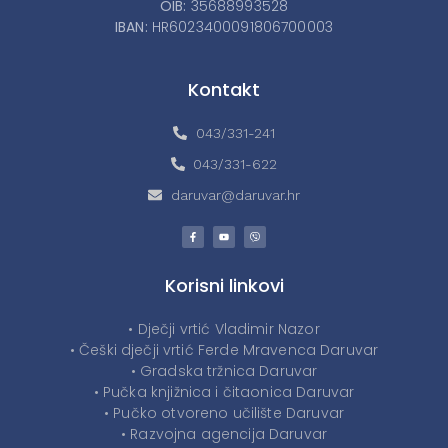
OIB:
35688993528
IBAN:
HR6023400091806700003
Kontakt
043/331-241
043/331-622
daruvar@daruvar.hr
Korisni linkovi
• Dječji vrtić Vladimir Nazor
• Češki dječji vrtić Ferde Mravenca Daruvar
• Gradska tržnica Daruvar
• Pučka knjižnica i čitaonica Daruvar
• Pučko otvoreno učilište Daruvar
• Razvojna agencija Daruvar