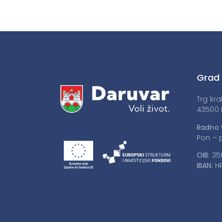
Grad
Trg kra
43500 
Radno 
Pon – p
OIB:
35
IBAN:
HR