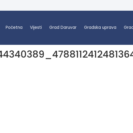
Početna
Vijesti
Grad Daruvar
Gradska uprava
Grad
44340389_478811241248136