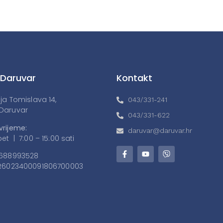
 Daruvar
Kontakt
lja Tomislava 14,
043/331-241
Daruvar
043/331-622
vrijeme:
daruvar@daruvar.hr
et | 7:00 – 15:00 sati
688993528
6023400091806700003