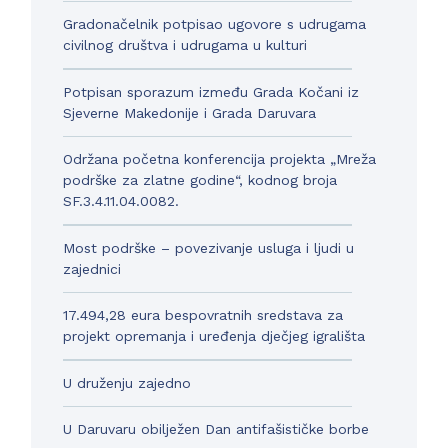
Gradonačelnik potpisao ugovore s udrugama
civilnog društva i udrugama u kulturi
Potpisan sporazum između Grada Kočani iz
Sjeverne Makedonije i Grada Daruvara
Održana početna konferencija projekta „Mreža
podrške za zlatne godine“, kodnog broja
SF.3.4.11.04.0082.
Most podrške – povezivanje usluga i ljudi u
zajednici
17.494,28 eura bespovratnih sredstava za
projekt opremanja i uređenja dječjeg igrališta
U druženju zajedno
U Daruvaru obilježen Dan antifašističke borbe