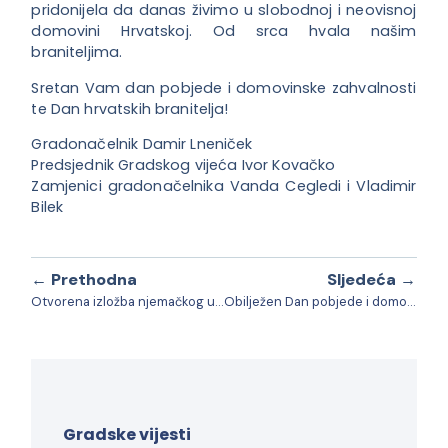
pridonijela da danas živimo u slobodnoj i neovisnoj
domovini Hrvatskoj. Od srca hvala našim
braniteljima.
Sretan Vam dan pobjede i domovinske zahvalnosti
te Dan hrvatskih branitelja!
Gradonačelnik Damir Lneniček
Predsjednik Gradskog vijeća Ivor Kovačko
Zamjenici gradonačelnika Vanda Cegledi i Vladimir
Bilek
← Prethodna
Sljedeća →
Otvorena izložba njemačkog umjetnika STEVE-a: “Uronite u svijet fantazije i erotizma”
Obilježen Dan pobjede i domovinske zahvalnosti te Dan hrvatskih branitelja
Gradske vijesti