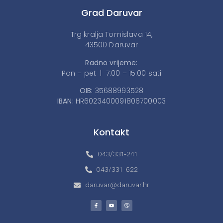
Grad Daruvar
Trg kralja Tomislava 14,
43500 Daruvar
Radno vrijeme:
Pon – pet | 7:00 – 15:00 sati
OIB:
35688993528
IBAN:
HR6023400091806700003
Kontakt
043/331-241
043/331-622
daruvar@daruvar.hr