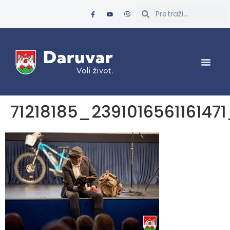
71218185_23910165611614