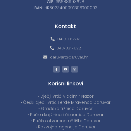
OIB:
35688993528
IBAN:
HR6023400091806700003
Kontakt
043/331-241
043/331-622
daruvar@daruvar.hr
Korisni linkovi
• Dječji vrtić Vladimir Nazor
• Češki dječji vrtić Ferde Mravenca Daruvar
• Gradska tržnica Daruvar
• Pučka knjižnica i čitaonica Daruvar
• Pučko otvoreno učilište Daruvar
• Razvojna agencija Daruvar