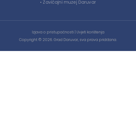
• Zavičajni muzej Daruvar
Izjava o pristupačnosti
|
Uvjeti korištenja
Copyright © 2026. Grad Daruvar, sva prava pridržana.