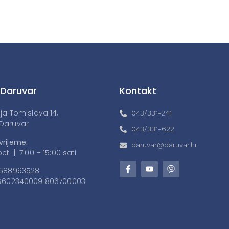
 Daruvar
Kontakt
lja Tomislava 14,
043/331-241
Daruvar
043/331-622
vrijeme:
daruvar@daruvar.hr
et | 7:00 – 15:00 sati
688993528
6023400091806700003