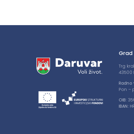
Grad
Trg kra
43500 
Radno 
Pon – p
OIB:
35
IBAN:
HR