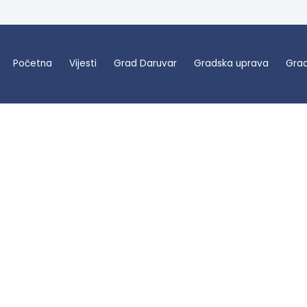
Početna
Vijesti
Grad Daruvar
Gradska uprava
Grad