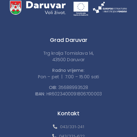
Grad Daruvar
Trg kralja Tomislava 14,
43500 Daruvar
Radno vrijeme:
Pon – pet | 7:00 – 15:00 sati
OIB:
35688993528
IBAN:
HR6023400091806700003
Kontakt
043/331-241
043/331-622