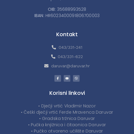
OIB:
35688993528
IBAN:
HR6023400091806700003
Kontakt
043/331-241
043/331-622
daruvar@daruvar.hr
Korisni linkovi
• Dječji vrtić Vladimir Nazor
• Češki dječji vrtić Ferde Mravenca Daruvar
• Gradska tržnica Daruvar
• Pučka knjižnica i čitaonica Daruvar
• Pučko otvoreno učilište Daruvar