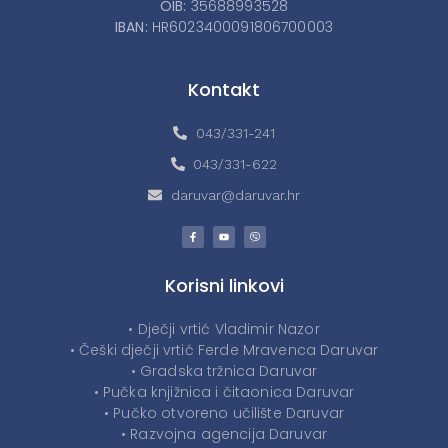
OIB:
35688993528
IBAN:
HR6023400091806700003
Kontakt
043/331-241
043/331-622
daruvar@daruvar.hr
Korisni linkovi
• Dječji vrtić Vladimir Nazor
• Češki dječji vrtić Ferde Mravenca Daruvar
• Gradska tržnica Daruvar
• Pučka knjižnica i čitaonica Daruvar
• Pučko otvoreno učilište Daruvar
• Razvojna agencija Daruvar