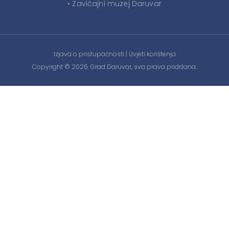
• Zavičajni muzej Daruvar
Izjava o pristupačnosti
|
Uvjeti korištenja
Copyright © 2026. Grad Daruvar, sva prava pridržana.