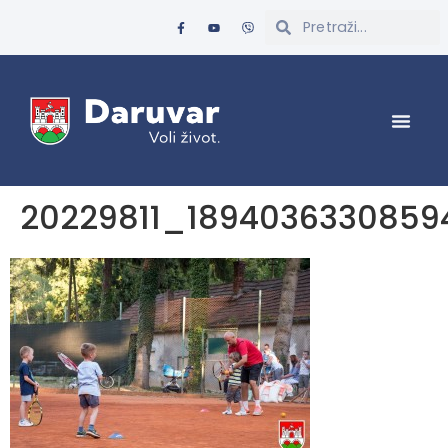
20229811_189403633085