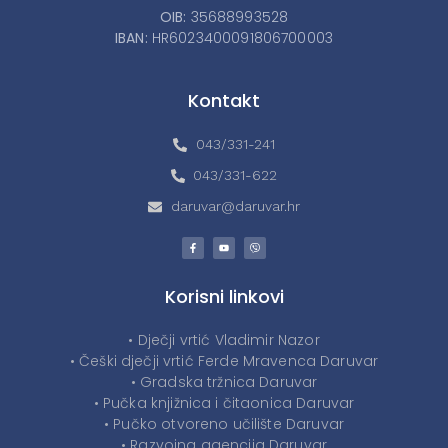
OIB:
35688993528
IBAN:
HR6023400091806700003
Kontakt
043/331-241
043/331-622
daruvar@daruvar.hr
Korisni linkovi
• Dječji vrtić Vladimir Nazor
• Češki dječji vrtić Ferde Mravenca Daruvar
• Gradska tržnica Daruvar
• Pučka knjižnica i čitaonica Daruvar
• Pučko otvoreno učilište Daruvar
• Razvojna agencija Daruvar