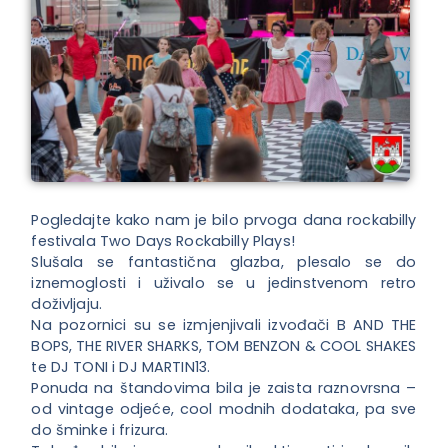
Pogledajte kako nam je bilo prvoga dana rockabilly
festivala Two Days Rockabilly Plays!
Slušala se fantastična glazba, plesalo se do
iznemoglosti i uživalo se u jedinstvenom retro
doživljaju.
Na pozornici su se izmjenjivali izvođači B AND THE
BOPS, THE RIVER SHARKS, TOM BENZON & COOL SHAKES
te DJ TONI i DJ MARTIN13.
Ponuda na štandovima bila je zaista raznovrsna –
od vintage odjeće, cool modnih dodataka, pa sve
do šminke i frizura.