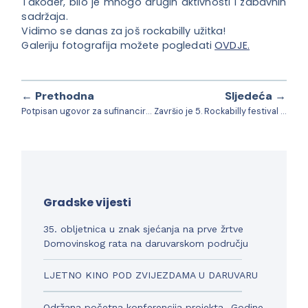
Također, bilo je mnogo drugih aktivnosti i zabavnih
sadržaja.
Vidimo se danas za još rockabilly užitka!
Galeriju fotografija možete pogledati
OVDJE.
← Prethodna
Sljedeća →
Potpisan ugovor za sufinanciranje izgradnje Konjičkog sportskog centra na hipodromu
Završio je 5. Rockabilly festival “Two Days Rockabilly Plays” u Daruvaru
Gradske vijesti
35. obljetnica u znak sjećanja na prve žrtve
Domovinskog rata na daruvarskom području
LJETNO KINO POD ZVIJEZDAMA U DARUVARU
Održana početna konferencija projekta „Godine