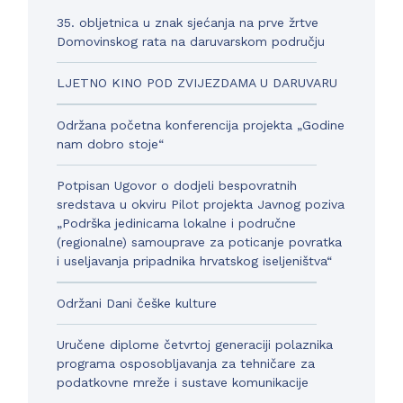
35. obljetnica u znak sjećanja na prve žrtve
Domovinskog rata na daruvarskom području
LJETNO KINO POD ZVIJEZDAMA U DARUVARU
Održana početna konferencija projekta „Godine
nam dobro stoje“
Potpisan Ugovor o dodjeli bespovratnih
sredstava u okviru Pilot projekta Javnog poziva
„Podrška jedinicama lokalne i područne
(regionalne) samouprave za poticanje povratka
i useljavanja pripadnika hrvatskog iseljeništva“
Održani Dani češke kulture
Uručene diplome četvrtoj generaciji polaznika
programa osposobljavanja za tehničare za
podatkovne mreže i sustave komunikacije