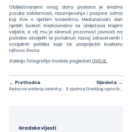
Obilježavanjem ovog dana poslana je snažna
poruka solidarnosti, razumijevanja i potpore svima
koji žive s rijetkim bolestima. Međunarodni dan
rijetkih bolesti tradicionalno se obilježava krajem
veljače, a cilj mu je skrenuti pozornost javnosti na
potrebe oboljelih te potaknuti razvoj zdravstvenih i
socijalnih politika koje će unaprijediti kvalitetu
njihova života.
Galeriju fotografija možete pogledati
OVDJE.
← Prethodna
Sljedeća →
Radovi na uređenju zelenih površina
5. sjednica Gradskog vijeća Grada Daruvara
Gradske vijesti