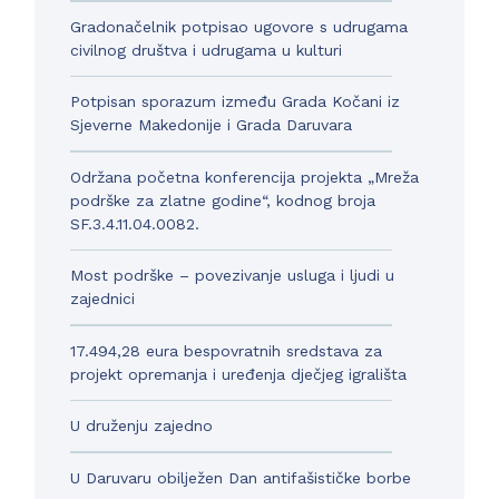
Gradonačelnik potpisao ugovore s udrugama
civilnog društva i udrugama u kulturi
Potpisan sporazum između Grada Kočani iz
Sjeverne Makedonije i Grada Daruvara
Održana početna konferencija projekta „Mreža
podrške za zlatne godine“, kodnog broja
SF.3.4.11.04.0082.
Most podrške – povezivanje usluga i ljudi u
zajednici
17.494,28 eura bespovratnih sredstava za
projekt opremanja i uređenja dječjeg igrališta
U druženju zajedno
U Daruvaru obilježen Dan antifašističke borbe