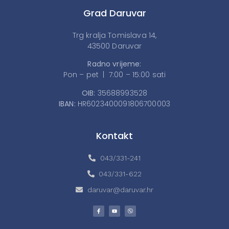
Grad Daruvar
Trg kralja Tomislava 14,
43500 Daruvar
Radno vrijeme:
Pon – pet | 7:00 – 15:00 sati
OIB:
35688993528
IBAN:
HR6023400091806700003
Kontakt
043/331-241
043/331-622
daruvar@daruvar.hr