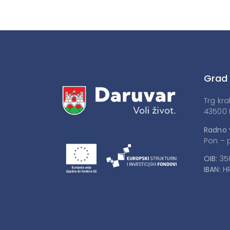
Grad
Trg kra
43500 
Radno 
Pon – p
OIB:
35
IBAN:
HR