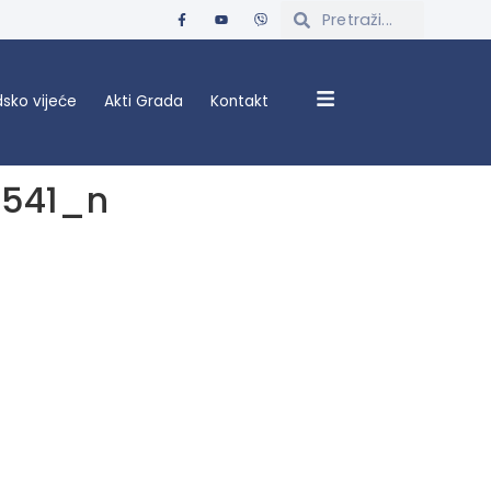
sko vijeće
Akti Grada
Kontakt
4541_n