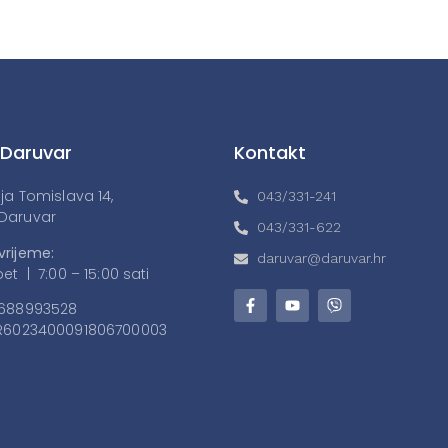
 Daruvar
Kontakt
lja Tomislava 14,
043/331-241
Daruvar
043/331-622
vrijeme:
daruvar@daruvar.hr
et | 7:00 – 15:00 sati
688993528
6023400091806700003