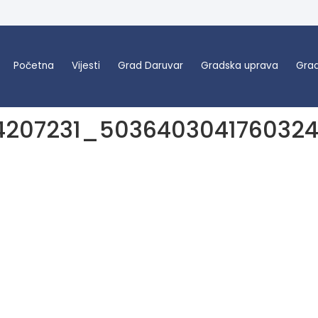
Početna
Vijesti
Grad Daruvar
Gradska uprava
Grad
4207231_503640304176032