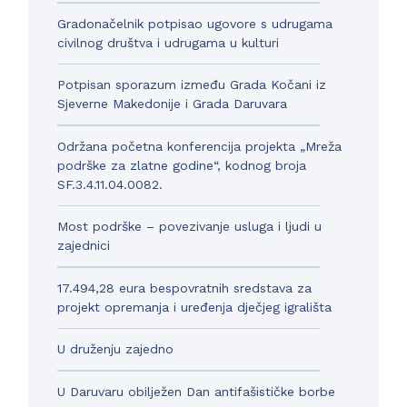
Gradonačelnik potpisao ugovore s udrugama
civilnog društva i udrugama u kulturi
Potpisan sporazum između Grada Kočani iz
Sjeverne Makedonije i Grada Daruvara
Održana početna konferencija projekta „Mreža
podrške za zlatne godine“, kodnog broja
SF.3.4.11.04.0082.
Most podrške – povezivanje usluga i ljudi u
zajednici
17.494,28 eura bespovratnih sredstava za
projekt opremanja i uređenja dječjeg igrališta
U druženju zajedno
U Daruvaru obilježen Dan antifašističke borbe