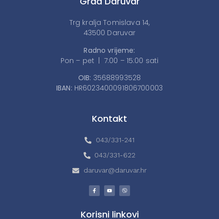
Grad Daruvar
Trg kralja Tomislava 14,
43500 Daruvar
Radno vrijeme:
Pon – pet | 7:00 – 15:00 sati
OIB:
35688993528
IBAN:
HR6023400091806700003
Kontakt
043/331-241
043/331-622
daruvar@daruvar.hr
Korisni linkovi