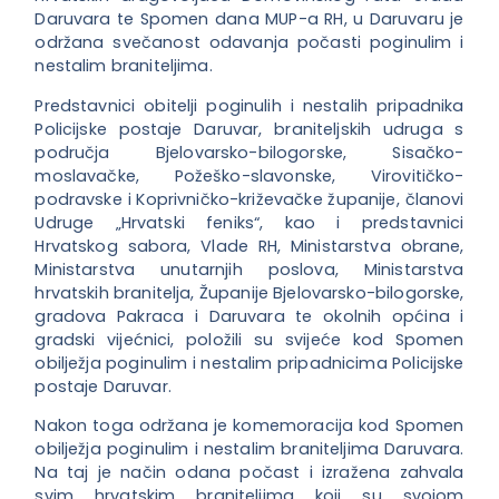
Daruvara te Spomen dana MUP-a RH, u Daruvaru je
održana svečanost odavanja
počasti poginulim i
nestalim braniteljima.
Predstavnici obitelji poginulih i nestalih pripadnika
Policijske postaje Daruvar, braniteljskih udruga s
područja Bjelovarsko-bilogorske, Sisačko-
moslavačke, Požeško-slavonske, Virovitičko-
podravske i Koprivničko-križevačke županije, članovi
Udruge „Hrvatski feniks“, kao i predstavnici
Hrvatskog sabora, Vlade RH, Ministarstva obrane,
Ministarstva unutarnjih poslova, Ministarstva
hrvatskih branitelja, Županije Bjelovarsko-bilogorske,
gradova Pakraca i Daruvara te okolnih općina i
gradski vijećnici, položili su svijeće kod Spomen
obilježja poginulim i nestalim pripadnicima Policijske
postaje Daruvar.
Nakon toga održana je komemoracija kod Spomen
obilježja poginulim i nestalim braniteljima Daruvara.
Na taj je način odana počast i izražena zahvala
svim hrvatskim braniteljima koji su svojom