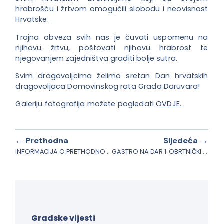
hrabrošću i žrtvom omogućili slobodu i neovisnost
Hrvatske.
Trajna obveza svih nas je čuvati uspomenu na
njihovu žrtvu, poštovati njihovu hrabrost te
njegovanjem zajedništva graditi bolje sutra.
Svim dragovoljcima želimo sretan Dan hrvatskih
dragovoljaca Domovinskog rata Grada Daruvara!
Galeriju fotografija možete pogledati
OVDJE.
← Prethodna
Sljedeća →
INFORMACIJA O PRETHODNOM SAVJETOVANJU – Rekonstrukcija nogometnog igrališta s umjetnom travom
GASTRO NA DAR 1. OBRTNIČKI FESTIVAL
Gradske vijesti