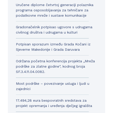
Uručene diplome četvrtoj generaciji polaznika
programa osposobljavanja za tehničare za
podatkovne mreže i sustave komunikacije
Gradonačelnik potpisao ugovore s udrugama
civilnog društva i udrugama u kulturi
Potpisan sporazum između Grada Kočani iz
Sjeverne Makedonije i Grada Daruvara
Održana početna konferencija projekta „Mreža
podrške za zlatne godine“, kodnog broja
SF.3.4.11.04.0082.
Most podrške – povezivanje usluga i ljudi u
zajednici
17.494,28 eura bespovratnih sredstava za
projekt opremanja i uređenja dječjeg igrališta