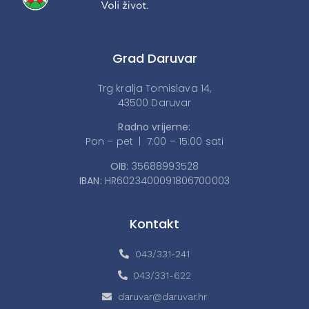
Grad Daruvar
Trg kralja Tomislava 14,
43500 Daruvar
Radno vrijeme:
Pon – pet | 7:00 – 15:00 sati
OIB:
35688993528
IBAN:
HR6023400091806700003
Kontakt
043/331-241
043/331-622
daruvar@daruvar.hr