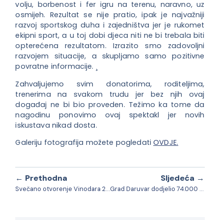
volju, borbenost i fer igru na terenu, naravno, uz
osmijeh. Rezultat se nije pratio, ipak je najvažniji
razvoj sportskog duha i zajedništva jer je rukomet
ekipni sport, a u toj dobi djeca niti ne bi trebala biti
opterećena rezultatom. Izrazito smo zadovoljni
razvojem situacije, a skupljamo samo pozitivne
povratne informacije. ¸
Zahvaljujemo svim donatorima, roditeljima,
trenerima na svakom trudu jer bez njih ovaj
događaj ne bi bio proveden. Težimo ka tome da
nagodinu ponovimo ovaj spektakl jer novih
iskustava nikad dosta.
Galeriju fotografija možete pogledati
OVDJE.
← Prethodna
Sljedeća →
Svečano otvorenje Vinodara 2025
Grad Daruvar dodjelio 74.000 eura za udruge u kulturi i udruge civilnog društva