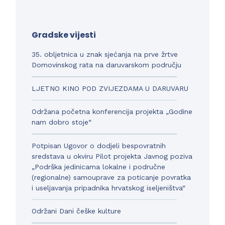
Gradske vijesti
35. obljetnica u znak sjećanja na prve žrtve
Domovinskog rata na daruvarskom području
LJETNO KINO POD ZVIJEZDAMA U DARUVARU
Održana početna konferencija projekta „Godine
nam dobro stoje“
Potpisan Ugovor o dodjeli bespovratnih
sredstava u okviru Pilot projekta Javnog poziva
„Podrška jedinicama lokalne i područne
(regionalne) samouprave za poticanje povratka
i useljavanja pripadnika hrvatskog iseljeništva“
Održani Dani češke kulture