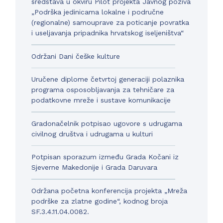
sredstava u okviru Pilot projekta Javnog poziva
„Podrška jedinicama lokalne i područne
(regionalne) samouprave za poticanje povratka
i useljavanja pripadnika hrvatskog iseljeništva“
Održani Dani češke kulture
Uručene diplome četvrtoj generaciji polaznika
programa osposobljavanja za tehničare za
podatkovne mreže i sustave komunikacije
Gradonačelnik potpisao ugovore s udrugama
civilnog društva i udrugama u kulturi
Potpisan sporazum između Grada Kočani iz
Sjeverne Makedonije i Grada Daruvara
Održana početna konferencija projekta „Mreža
podrške za zlatne godine“, kodnog broja
SF.3.4.11.04.0082.