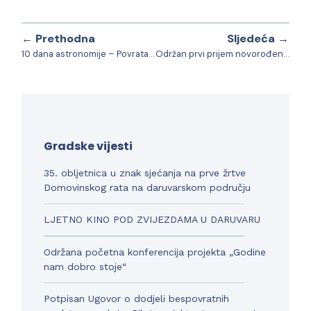
← Prethodna
Sljedeća →
10 dana astronomije – Povratak na mjesec
Održan prvi prijem novorođene djece u ovoj godini
Gradske vijesti
35. obljetnica u znak sjećanja na prve žrtve
Domovinskog rata na daruvarskom području
LJETNO KINO POD ZVIJEZDAMA U DARUVARU
Održana početna konferencija projekta „Godine
nam dobro stoje“
Potpisan Ugovor o dodjeli bespovratnih