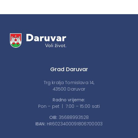
Grad Daruvar
Trg kralja Tomislava 14,
43500 Daruvar
Radno vrijeme:
Pon – pet | 7:00 – 15:00 sati
OIB:
35688993528
IBAN:
HR6023400091806700003