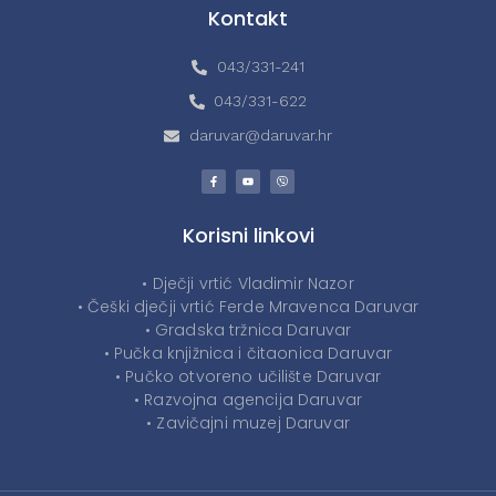
Kontakt
043/331-241
043/331-622
daruvar@daruvar.hr
Korisni linkovi
• Dječji vrtić Vladimir Nazor
• Češki dječji vrtić Ferde Mravenca Daruvar
• Gradska tržnica Daruvar
• Pučka knjižnica i čitaonica Daruvar
• Pučko otvoreno učilište Daruvar
• Razvojna agencija Daruvar
• Zavičajni muzej Daruvar