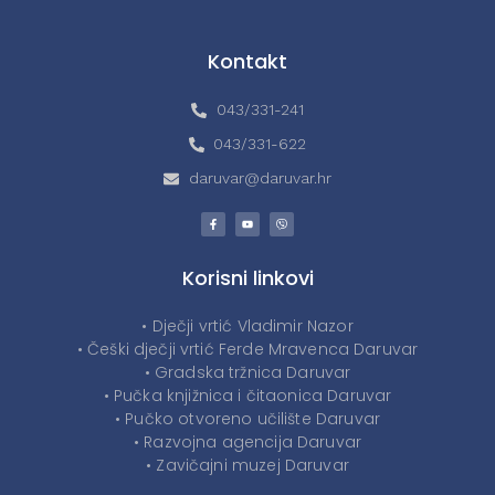
Kontakt
043/331-241
043/331-622
daruvar@daruvar.hr
Korisni linkovi
• Dječji vrtić Vladimir Nazor
• Češki dječji vrtić Ferde Mravenca Daruvar
• Gradska tržnica Daruvar
• Pučka knjižnica i čitaonica Daruvar
• Pučko otvoreno učilište Daruvar
• Razvojna agencija Daruvar
• Zavičajni muzej Daruvar