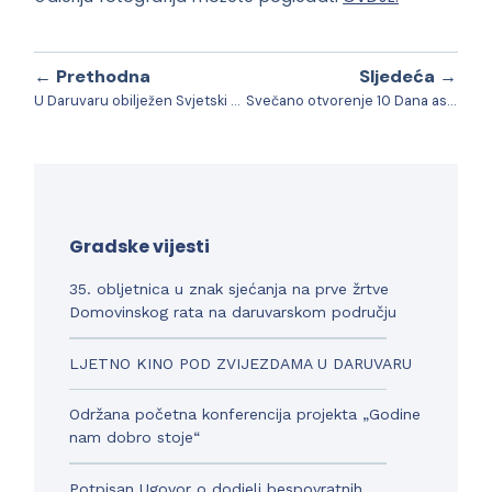
← Prethodna
Sljedeća →
U Daruvaru obilježen Svjetski dan Crvenog križa i Crvenog polumjeseca
Svečano otvorenje 10 Dana astronomije u Daruvaru
Gradske vijesti
35. obljetnica u znak sjećanja na prve žrtve
Domovinskog rata na daruvarskom području
LJETNO KINO POD ZVIJEZDAMA U DARUVARU
Održana početna konferencija projekta „Godine
nam dobro stoje“
Potpisan Ugovor o dodjeli bespovratnih