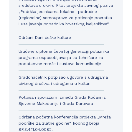
sredstava u okviru Pilot projekta Javnog poziva
„Podrška jedinicama lokalne i područne
(regionalne) samouprave za poticanje povratka
i useljavanja pripadnika hrvatskog iseljeništva“
Održani Dani češke kulture
Uručene diplome četvrtoj generaciji polaznika
programa osposobljavanja za tehničare za
podatkovne mreže i sustave komunikacije
Gradonačelnik potpisao ugovore s udrugama
civilnog društva i udrugama u kulturi
Potpisan sporazum između Grada Kočani iz
Sjeverne Makedonije i Grada Daruvara
Održana početna konferencija projekta „Mreža
podrške za zlatne godine“, kodnog broja
SF.3.4.11.04.0082.