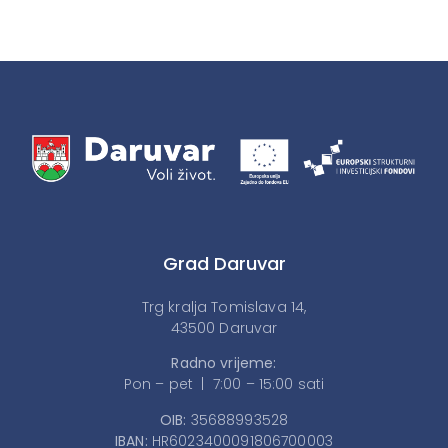
Grad Daruvar
Trg kralja Tomislava 14,
43500 Daruvar
Radno vrijeme:
Pon – pet | 7:00 – 15:00 sati
OIB:
35688993528
IBAN:
HR6023400091806700003