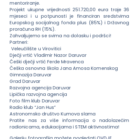
mentoriranje.
Projekt ukupne vrijednosti 251.720,00 eura traje 36
mjeseci i u potpunosti je financiran sredstvima
Europskog socijalnog fonda plus (85%) i Državnog
proračuna RH (15%).
Zahvaljujemo se svima na dolasku i podršci!
Partneri:
‍ Veleučilište u Virovitici
Dječji vrtić Vladimir Nazor Daruvar
Češki dječji vrtić Ferde Mravenca
Češka osnovna škola Jana Amosa Komenskog
Gimnazija Daruvar
Grad Daruvar
Razvojna agencija Daruvar
Lipička razvojna agencija
Foto film klub Daruvar
Radio klub “Jan Hus”
Astronomsko društvo Kumova slama
Pratite nas za više informacija o nadolazećim
radionicama, edukacijama i STEM aktivnostima!
Galeriju fotografija možete pogledati
OVDJE.