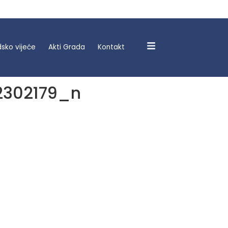
sko vijeće
Akti Grada
Kontakt
2302179_n