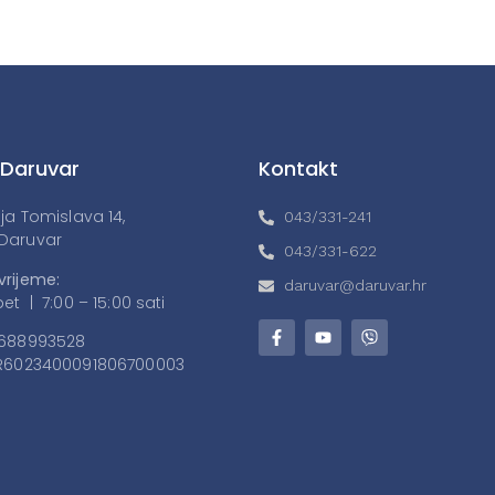
 Daruvar
Kontakt
lja Tomislava 14,
043/331-241
Daruvar
043/331-622
vrijeme:
daruvar@daruvar.hr
et | 7:00 – 15:00 sati
688993528
6023400091806700003