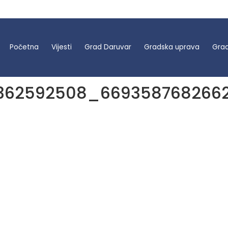
Početna
Vijesti
Grad Daruvar
Gradska uprava
Grad
362592508_669358768266