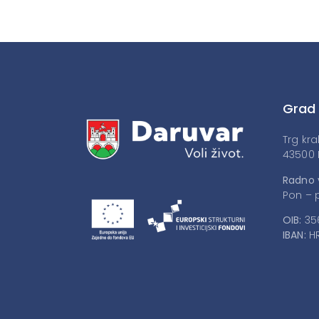
Grad
Trg kra
43500 
Radno 
Pon – p
OIB:
35
IBAN:
HR