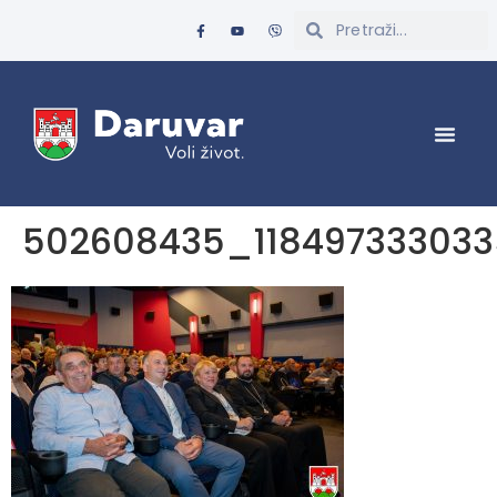
502608435_11849733303