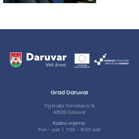
Grad Daruvar
Trg kralja Tomislava 14,
43500 Daruvar
Radno vrijeme:
Pon – pet | 7:00 – 15:00 sati