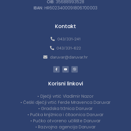
OIB:
35688993528
IBAN:
HR6023400091806700003
Kontakt
043/331-241
043/331-622
daruvar@daruvar.hr
Korisni linkovi
• Dječji vrtić Vladimir Nazor
• Češki dječji vrtić Ferde Mravenca Daruvar
• Gradska tržnica Daruvar
• Pučka knjižnica i čitaonica Daruvar
• Pučko otvoreno učilište Daruvar
• Razvojna agencija Daruvar