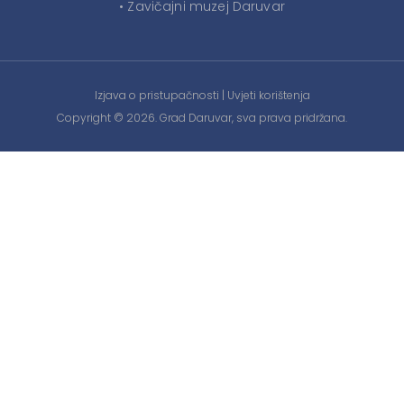
• Zavičajni muzej Daruvar
Izjava o pristupačnosti
|
Uvjeti korištenja
Copyright © 2026. Grad Daruvar, sva prava pridržana.