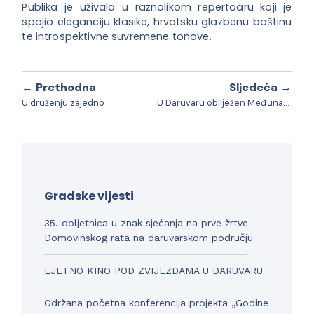
Publika je uživala u raznolikom repertoaru koji je
spojio eleganciju klasike, hrvatsku glazbenu baštinu
te introspektivne suvremene tonove.
← Prethodna
Sljedeća →
U druženju zajedno
U Daruvaru obilježen Međunarodni dan starijih osoba
Gradske vijesti
35. obljetnica u znak sjećanja na prve žrtve
Domovinskog rata na daruvarskom području
LJETNO KINO POD ZVIJEZDAMA U DARUVARU
Održana početna konferencija projekta „Godine