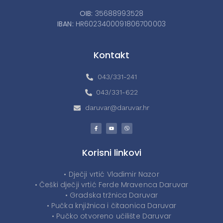
OIB:
35688993528
IBAN:
HR6023400091806700003
Kontakt
043/331-241
043/331-622
daruvar@daruvar.hr
Korisni linkovi
• Dječji vrtić Vladimir Nazor
• Češki dječji vrtić Ferde Mravenca Daruvar
• Gradska tržnica Daruvar
• Pučka knjižnica i čitaonica Daruvar
• Pučko otvoreno učilište Daruvar