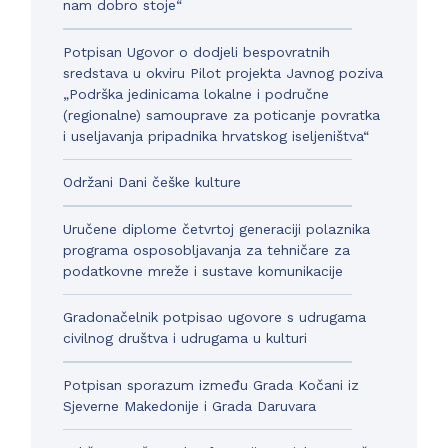
nam dobro stoje“
Potpisan Ugovor o dodjeli bespovratnih
sredstava u okviru Pilot projekta Javnog poziva
„Podrška jedinicama lokalne i područne
(regionalne) samouprave za poticanje povratka
i useljavanja pripadnika hrvatskog iseljeništva“
Održani Dani češke kulture
Uručene diplome četvrtoj generaciji polaznika
programa osposobljavanja za tehničare za
podatkovne mreže i sustave komunikacije
Gradonačelnik potpisao ugovore s udrugama
civilnog društva i udrugama u kulturi
Potpisan sporazum između Grada Kočani iz
Sjeverne Makedonije i Grada Daruvara