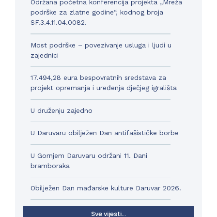
Održana početna konferencija projekta „Mreža
podrške za zlatne godine“, kodnog broja
SF.3.4.11.04.0082.
Most podrške – povezivanje usluga i ljudi u
zajednici
17.494,28 eura bespovratnih sredstava za
projekt opremanja i uređenja dječjeg igrališta
U druženju zajedno
U Daruvaru obilježen Dan antifašističke borbe
U Gornjem Daruvaru održani 11. Dani
bramboraka
Obilježen Dan mađarske kulture Daruvar 2026.
Sve vijesti...