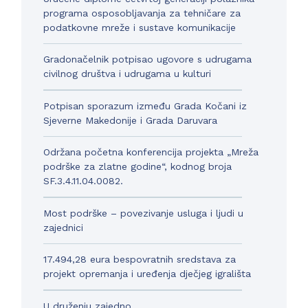
programa osposobljavanja za tehničare za
podatkovne mreže i sustave komunikacije
Gradonačelnik potpisao ugovore s udrugama
civilnog društva i udrugama u kulturi
Potpisan sporazum između Grada Kočani iz
Sjeverne Makedonije i Grada Daruvara
Održana početna konferencija projekta „Mreža
podrške za zlatne godine“, kodnog broja
SF.3.4.11.04.0082.
Most podrške – povezivanje usluga i ljudi u
zajednici
17.494,28 eura bespovratnih sredstava za
projekt opremanja i uređenja dječjeg igrališta
U druženju zajedno