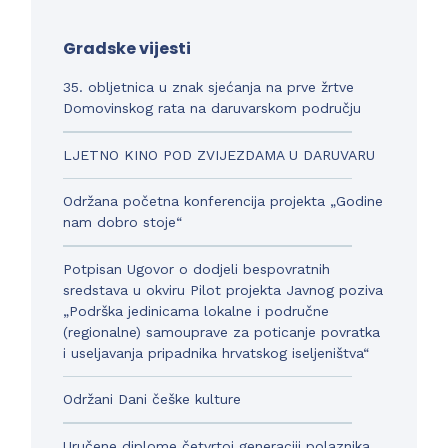
Gradske vijesti
35. obljetnica u znak sjećanja na prve žrtve
Domovinskog rata na daruvarskom području
LJETNO KINO POD ZVIJEZDAMA U DARUVARU
Održana početna konferencija projekta „Godine
nam dobro stoje“
Potpisan Ugovor o dodjeli bespovratnih
sredstava u okviru Pilot projekta Javnog poziva
„Podrška jedinicama lokalne i područne
(regionalne) samouprave za poticanje povratka
i useljavanja pripadnika hrvatskog iseljeništva“
Održani Dani češke kulture
Uručene diplome četvrtoj generaciji polaznika