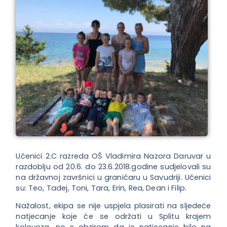
Učenici 2.C razreda OŠ Vladimira Nazora Daruvar u
razdoblju od 20.6. do 23.6.2018.godine sudjelovali su
na državnoj završnici u graničaru u Savudriji. Učenici
su: Teo, Tadej, Toni, Tara, Erin, Rea, Dean i Filip.
Nažalost, ekipa se nije uspjela plasirati na sljedeće
natjecanje koje će se održati u Splitu krajem
kolovoza, no s obzirom da je natjecanje bilo na