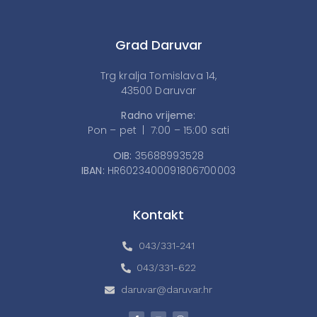
Grad Daruvar
Trg kralja Tomislava 14,
43500 Daruvar
Radno vrijeme:
Pon – pet | 7:00 – 15:00 sati
OIB:
35688993528
IBAN:
HR6023400091806700003
Kontakt
043/331-241
043/331-622
daruvar@daruvar.hr