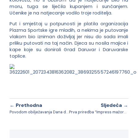
moru, tuga se liječila kupanjem i sunčanjem.
Učenike je na natjecanje vodilo troje roditelja.
Put i smještaj u potpunosti je platila organizacija
Plazma Sportske igre mladih, a nekima je putovanje
vlakom bio izniman doživljaj jer nisu do sada imali
priliku putovati na taj način. Djeca su nosila majice i
kape koje su donirali Grad Daruvar i Daruvarske
toplice.
← Prethodna
Sljedeća →
Povodom obilježavanja Dana državnosti odana počast poginulim i nestalim braniteljima
Prva priredba “Impress mažoretkinja “