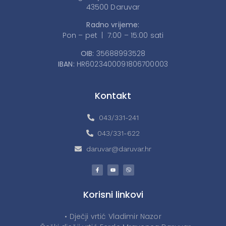
43500 Daruvar
Radno vrijeme:
Pon – pet | 7:00 – 15:00 sati
OIB:
35688993528
IBAN:
HR6023400091806700003
Kontakt
043/331-241
043/331-622
daruvar@daruvar.hr
Korisni linkovi
• Dječji vrtić Vladimir Nazor