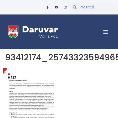
93412174_257433235949