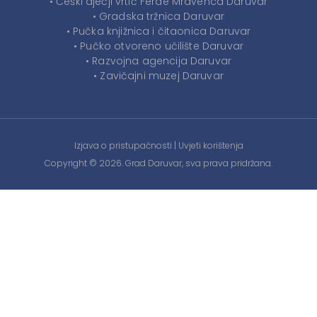
• Češki dječji vrtić Ferde Mravenca Daruvar
• Gradska tržnica Daruvar
• Pučka knjižnica i čitaonica Daruvar
• Pučko otvoreno učilište Daruvar
• Razvojna agencija Daruvar
• Zavičajni muzej Daruvar
Izjava o pristupačnosti
|
Uvjeti korištenja
Copyright © 2026. Grad Daruvar, sva prava pridržana.