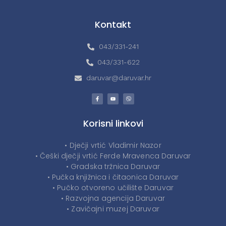
Kontakt
043/331-241
043/331-622
daruvar@daruvar.hr
Korisni linkovi
• Dječji vrtić Vladimir Nazor
• Češki dječji vrtić Ferde Mravenca Daruvar
• Gradska tržnica Daruvar
• Pučka knjižnica i čitaonica Daruvar
• Pučko otvoreno učilište Daruvar
• Razvojna agencija Daruvar
• Zavičajni muzej Daruvar