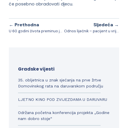
će posebno obradovati djecu.
← Prethodna
Sljedeća →
U 60. godini života preminuo je počasni građanin Grada Daruvara, velečasni Branko Gelemanović
Odnos liječnik – pacijent u vrijeme pandemije Covid-19
Gradske vijesti
35. obljetnica u znak sjećanja na prve žrtve
Domovinskog rata na daruvarskom području
LJETNO KINO POD ZVIJEZDAMA U DARUVARU
Održana početna konferencija projekta „Godine
nam dobro stoje“