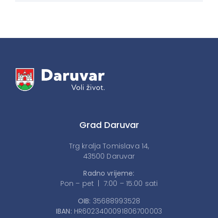
Grad Daruvar
Trg kralja Tomislava 14,
43500 Daruvar
Radno vrijeme:
Pon – pet | 7:00 – 15:00 sati
OIB:
35688993528
IBAN:
HR6023400091806700003