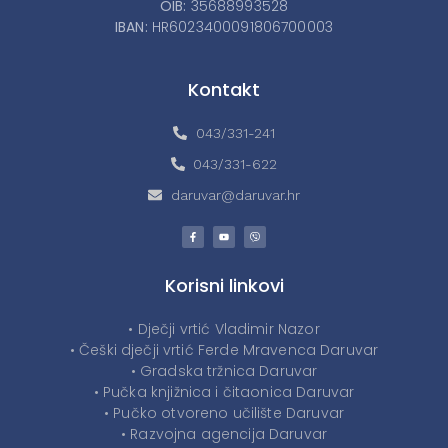
OIB:
35688993528
IBAN:
HR6023400091806700003
Kontakt
043/331-241
043/331-622
daruvar@daruvar.hr
Korisni linkovi
• Dječji vrtić Vladimir Nazor
• Češki dječji vrtić Ferde Mravenca Daruvar
• Gradska tržnica Daruvar
• Pučka knjižnica i čitaonica Daruvar
• Pučko otvoreno učilište Daruvar
• Razvojna agencija Daruvar