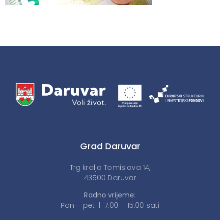
Grad Daruvar
Trg kralja Tomislava 14,
43500 Daruvar
Radno vrijeme:
Pon – pet | 7:00 – 15:00 sati