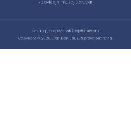
• Zavičajni muzej Daruvar
Izjava o pristupačnosti
|
Uvjeti korištenja
Copyright © 2026. Grad Daruvar, sva prava pridržana.