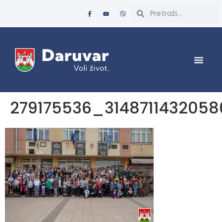
279175536_314871143205