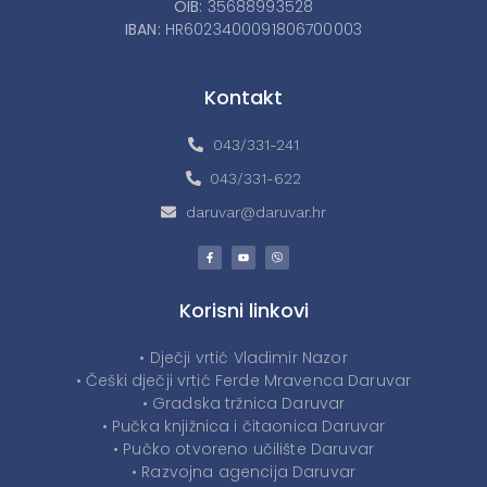
OIB:
35688993528
IBAN:
HR6023400091806700003
Kontakt
043/331-241
043/331-622
daruvar@daruvar.hr
Korisni linkovi
• Dječji vrtić Vladimir Nazor
• Češki dječji vrtić Ferde Mravenca Daruvar
• Gradska tržnica Daruvar
• Pučka knjižnica i čitaonica Daruvar
• Pučko otvoreno učilište Daruvar
• Razvojna agencija Daruvar