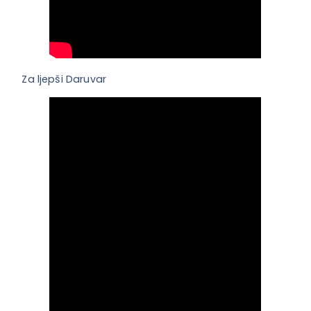
Za
ljepši Daruvar