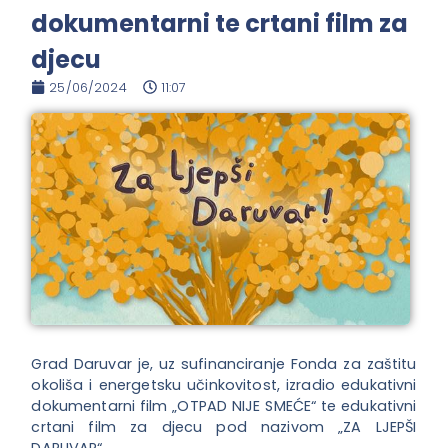
dokumentarni te crtani film za
djecu
25/06/2024
11:07
Grad Daruvar je, uz sufinanciranje Fonda za zaštitu
okoliša i energetsku učinkovitost, izradio edukativni
dokumentarni film „OTPAD NIJE SMEĆE“ te edukativni
crtani film za djecu pod nazivom „ZA LJEPŠI
DARUVAR“.