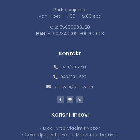
Radno vrijeme:
Pon – pet | 7:00 – 15:00 sati
OIB:
35688993528
IBAN:
HR6023400091806700003
Kontakt
043/331-241
043/331-622
daruvar@daruvar.hr
Korisni linkovi
• Dječji vrtić Vladimir Nazor
• Češki dječji vrtić Ferde Mravenca Daruvar