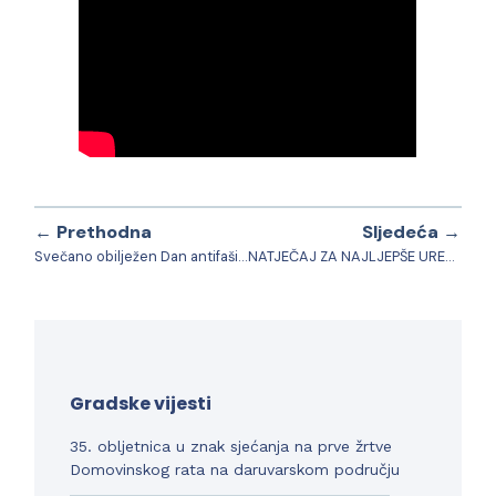
← Prethodna
Sljedeća →
Svečano obilježen Dan antifašističke borbe
NATJEČAJ ZA NAJLJEPŠE UREĐENU OKUĆNICU I BALKON “Oliverin cvijet” 2024.
Gradske vijesti
35. obljetnica u znak sjećanja na prve žrtve
Domovinskog rata na daruvarskom području