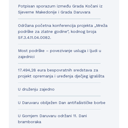
Potpisan sporazum između Grada Kočani iz
Sjeverne Makedonije i Grada Daruvara
Održana početna konferencija projekta „Mreža
podrške za zlatne godine“, kodnog broja
SF.3.4.11.04.0082.
Most podrške – povezivanje usluga i ljudi u
zajednici
17.494,28 eura bespovratnih sredstava za
projekt opremanja i uređenja dječjeg igrališta
U druženju zajedno
U Daruvaru obilježen Dan antifašističke borbe
U Gornjem Daruvaru održani 11. Dani
bramboraka