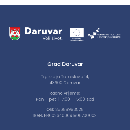
Grad Daruvar
Trg kralja Tomislava 14,
43500 Daruvar
Radno vrijeme:
Pon – pet | 7:00 – 15:00 sati
OIB:
35688993528
IBAN:
HR6023400091806700003