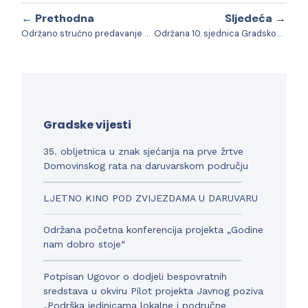
← Prethodna
Sljedeća →
Održano stručno predavanje na temu “Novi trendovi i administracija u obiteljskom smještaju”
Održana 10. sjednica Gradskog vijeća
Gradske vijesti
35. obljetnica u znak sjećanja na prve žrtve
Domovinskog rata na daruvarskom području
LJETNO KINO POD ZVIJEZDAMA U DARUVARU
Održana početna konferencija projekta „Godine
nam dobro stoje“
Potpisan Ugovor o dodjeli bespovratnih
sredstava u okviru Pilot projekta Javnog poziva
„Podrška jedinicama lokalne i područne