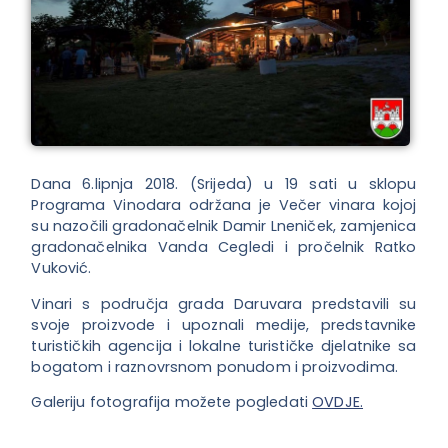
Dana 6.lipnja 2018. (Srijeda) u 19 sati u sklopu
Programa Vinodara održana je Večer vinara kojoj
su nazočili gradonačelnik Damir Lneniček, zamjenica
gradonačelnika Vanda Cegledi i pročelnik Ratko
Vuković.
Vinari s područja grada Daruvara predstavili su
svoje proizvode i upoznali medije, predstavnike
turističkih agencija i lokalne turističke djelatnike sa
bogatom i raznovrsnom ponudom i proizvodima.
Galeriju fotografija možete pogledati
OVDJE.