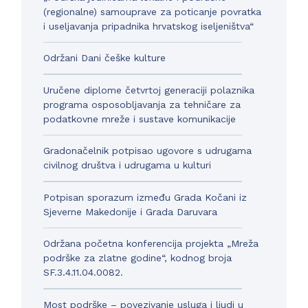
(regionalne) samouprave za poticanje povratka
i useljavanja pripadnika hrvatskog iseljeništva“
Održani Dani češke kulture
Uručene diplome četvrtoj generaciji polaznika
programa osposobljavanja za tehničare za
podatkovne mreže i sustave komunikacije
Gradonačelnik potpisao ugovore s udrugama
civilnog društva i udrugama u kulturi
Potpisan sporazum između Grada Kočani iz
Sjeverne Makedonije i Grada Daruvara
Održana početna konferencija projekta „Mreža
podrške za zlatne godine“, kodnog broja
SF.3.4.11.04.0082.
Most podrške – povezivanje usluga i ljudi u