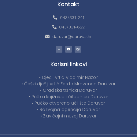
Kontakt
043/331-241
043/331-622
daruvar@daruvar.hr
Korisni linkovi
• Dječji vrtić Vladimir Nazor
• Češki dječji vrtić Ferde Mravenca Daruvar
• Gradska tržnica Daruvar
• Pučka knjižnica i čitaonica Daruvar
• Pučko otvoreno učilište Daruvar
• Razvojna agencija Daruvar
• Zavičajni muzej Daruvar