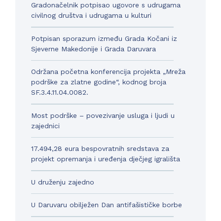
Gradonačelnik potpisao ugovore s udrugama
civilnog društva i udrugama u kulturi
Potpisan sporazum između Grada Kočani iz
Sjeverne Makedonije i Grada Daruvara
Održana početna konferencija projekta „Mreža
podrške za zlatne godine“, kodnog broja
SF.3.4.11.04.0082.
Most podrške – povezivanje usluga i ljudi u
zajednici
17.494,28 eura bespovratnih sredstava za
projekt opremanja i uređenja dječjeg igrališta
U druženju zajedno
U Daruvaru obilježen Dan antifašističke borbe