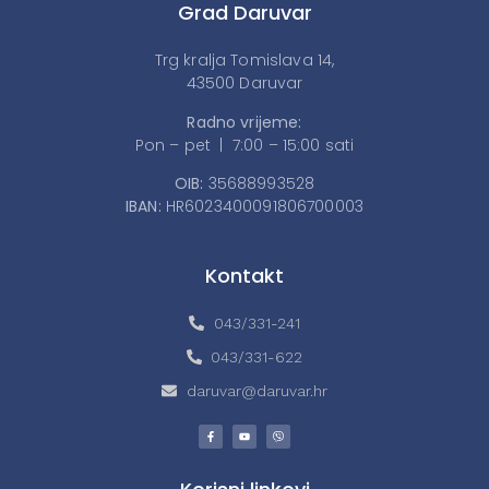
Grad Daruvar
Trg kralja Tomislava 14,
43500 Daruvar
Radno vrijeme:
Pon – pet | 7:00 – 15:00 sati
OIB:
35688993528
IBAN:
HR6023400091806700003
Kontakt
043/331-241
043/331-622
daruvar@daruvar.hr