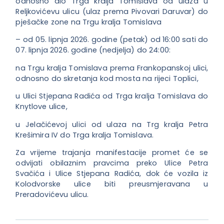
odnosno dio Trga kralja Tomislava od ulaza u
Reljkovićevu ulicu (ulaz prema Pivovari Daruvar) do
pješačke zone na Trgu kralja Tomislava
– od 05. lipnja 2026. godine (petak) od 16:00 sati do
07. lipnja 2026. godine (nedjelja) do 24:00:
na Trgu kralja Tomislava prema Frankopanskoj ulici,
odnosno do skretanja kod mosta na rijeci Toplici,
u Ulici Stjepana Radića od Trga kralja Tomislava do
Knytlove ulice,
u Jelačićevoj ulici od ulaza na Trg kralja Petra
Krešimira IV do Trga kralja Tomislava.
Za vrijeme trajanja manifestacije promet će se
odvijati obilaznim pravcima preko Ulice Petra
Svačića i Ulice Stjepana Radića, dok će vozila iz
Kolodvorske ulice biti preusmjeravana u
Preradovićevu ulicu.