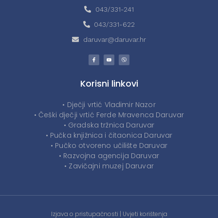
043/331-241
043/331-622
daruvar@daruvar.hr
Korisni linkovi
• Dječji vrtić Vladimir Nazor
• Češki dječji vrtić Ferde Mravenca Daruvar
• Gradska tržnica Daruvar
• Pučka knjižnica i čitaonica Daruvar
• Pučko otvoreno učilište Daruvar
• Razvojna agencija Daruvar
• Zavičajni muzej Daruvar
Izjava o pristupačnosti
|
Uvjeti korištenja