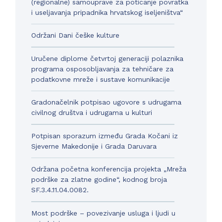
(regionalne) samouprave za poticanje povratka
i useljavanja pripadnika hrvatskog iseljeništva“
Održani Dani češke kulture
Uručene diplome četvrtoj generaciji polaznika
programa osposobljavanja za tehničare za
podatkovne mreže i sustave komunikacije
Gradonačelnik potpisao ugovore s udrugama
civilnog društva i udrugama u kulturi
Potpisan sporazum između Grada Kočani iz
Sjeverne Makedonije i Grada Daruvara
Održana početna konferencija projekta „Mreža
podrške za zlatne godine“, kodnog broja
SF.3.4.11.04.0082.
Most podrške – povezivanje usluga i ljudi u