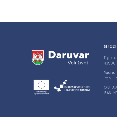
Grad
Trg kra
43500 
Radno 
Pon – p
OIB:
35
IBAN:
HR