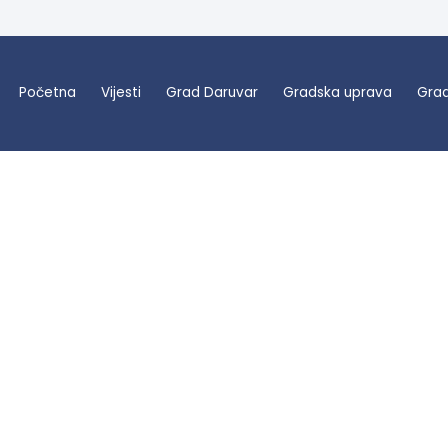
Početna
Vijesti
Grad Daruvar
Gradska uprava
Grad