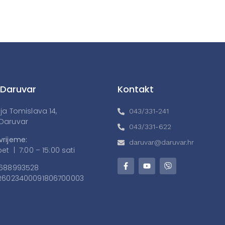
 Daruvar
Kontakt
lja Tomislava 14,
043/331-241
Daruvar
043/331-622
vrijeme:
daruvar@daruvar.hr
et | 7:00 – 15:00 sati
688993528
6023400091806700003