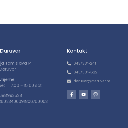
 Daruvar
Kontakt
lja Tomislava 14,
043/331-241
Daruvar
043/331-622
vrijeme:
daruvar@daruvar.hr
et | 7:00 – 15:00 sati
688993528
6023400091806700003