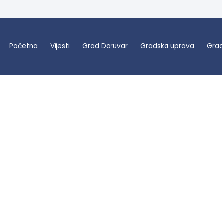
Početna
Vijesti
Grad Daruvar
Gradska uprava
Grad