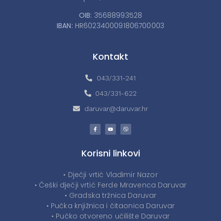
OIB:
35688993528
IBAN:
HR6023400091806700003
Kontakt
043/331-241
043/331-622
daruvar@daruvar.hr
Korisni linkovi
• Dječji vrtić Vladimir Nazor
• Češki dječji vrtić Ferde Mravenca Daruvar
• Gradska tržnica Daruvar
• Pučka knjižnica i čitaonica Daruvar
• Pučko otvoreno učilište Daruvar