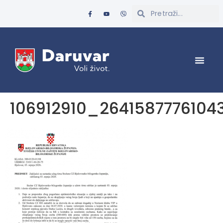
106912910_264158777610