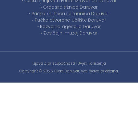
• Češki dječji vrtić Ferde Mravenca Daruvar
• Gradska tržnica Daruvar
• Pučka knjižnica i čitaonica Daruvar
• Pučko otvoreno učilište Daruvar
• Razvojna agencija Daruvar
• Zavičajni muzej Daruvar
Izjava o pristupačnosti
|
Uvjeti korištenja
Copyright © 2026. Grad Daruvar, sva prava pridržana.