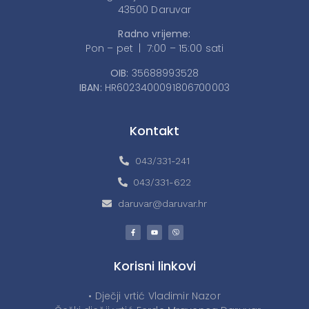
43500 Daruvar
Radno vrijeme:
Pon – pet | 7:00 – 15:00 sati
OIB:
35688993528
IBAN:
HR6023400091806700003
Kontakt
043/331-241
043/331-622
daruvar@daruvar.hr
Korisni linkovi
• Dječji vrtić Vladimir Nazor