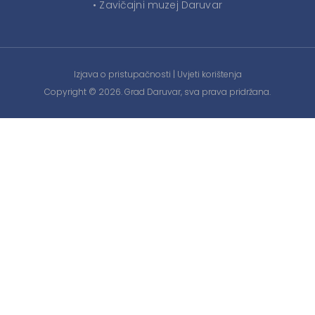
• Zavičajni muzej Daruvar
Izjava o pristupačnosti
|
Uvjeti korištenja
Copyright © 2026. Grad Daruvar, sva prava pridržana.