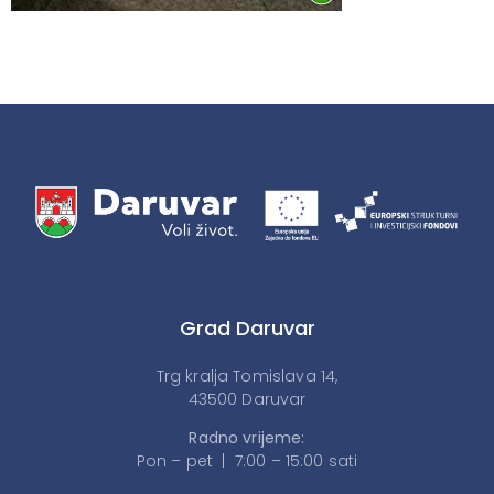
Grad Daruvar
Trg kralja Tomislava 14,
43500 Daruvar
Radno vrijeme:
Pon – pet | 7:00 – 15:00 sati