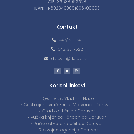
OIB:
35688993528
IBAN:
HR6023400091806700003
Kontakt
043/331-241
043/331-622
daruvar@daruvar.hr
Korisni linkovi
• Dječji vrtić Vladimir Nazor
• Češki dječji vrtić Ferde Mravenca Daruvar
• Gradska tržnica Daruvar
• Pučka knjižnica i čitaonica Daruvar
• Pučko otvoreno učilište Daruvar
• Razvojna agencija Daruvar