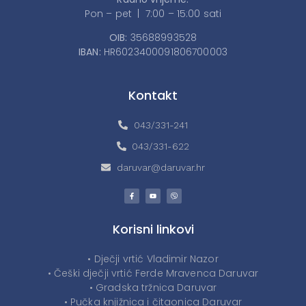
Pon – pet | 7:00 – 15:00 sati
OIB:
35688993528
IBAN:
HR6023400091806700003
Kontakt
043/331-241
043/331-622
daruvar@daruvar.hr
Korisni linkovi
• Dječji vrtić Vladimir Nazor
• Češki dječji vrtić Ferde Mravenca Daruvar
• Gradska tržnica Daruvar
• Pučka knjižnica i čitaonica Daruvar