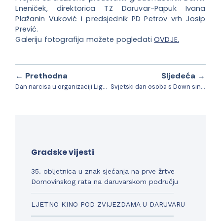
Lneniček, direktorica TZ Daruvar-Papuk Ivana
Plažanin Vuković i predsjednik PD Petrov vrh Josip
Prević.
Galeriju fotografija možete pogledati
OVDJE.
← Prethodna
Sljedeća →
Dan narcisa u organizaciji Lige protiv raka Daruvar
Svjetski dan osoba s Down sindromom (WDSD)
Gradske vijesti
35. obljetnica u znak sjećanja na prve žrtve
Domovinskog rata na daruvarskom području
LJETNO KINO POD ZVIJEZDAMA U DARUVARU