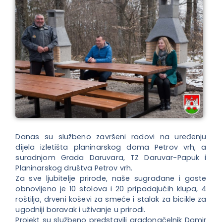
Danas su službeno završeni radovi na uređenju
dijela izletišta planinarskog doma Petrov vrh, a
suradnjom Grada Daruvara, TZ Daruvar-Papuk i
Planinarskog društva Petrov vrh.
Za sve ljubitelje prirode, naše sugrađane i goste
obnovljeno je 10 stolova i 20 pripadajućih klupa, 4
roštilja, drveni koševi za smeće i stalak za bicikle za
ugodniji boravak i uživanje u prirodi.
Projekt su službeno predstavili gradonačelnik Damir