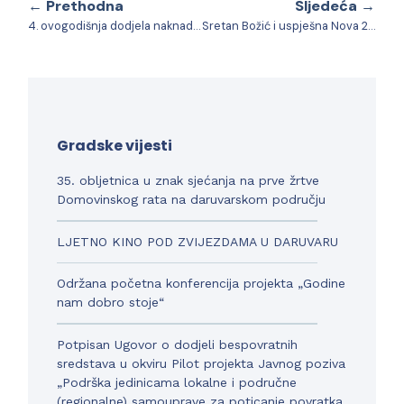
← Prethodna
Sljedeća →
4. ovogodišnja dodjela naknada za novorođenu djecu
Sretan Božić i uspješna Nova 2024. godina
Gradske vijesti
35. obljetnica u znak sjećanja na prve žrtve
Domovinskog rata na daruvarskom području
LJETNO KINO POD ZVIJEZDAMA U DARUVARU
Održana početna konferencija projekta „Godine
nam dobro stoje“
Potpisan Ugovor o dodjeli bespovratnih
sredstava u okviru Pilot projekta Javnog poziva
„Podrška jedinicama lokalne i područne
(regionalne) samouprave za poticanje povratka