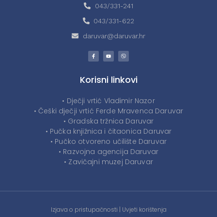
043/331-241
043/331-622
daruvar@daruvar.hr
Korisni linkovi
• Dječji vrtić Vladimir Nazor
• Češki dječji vrtić Ferde Mravenca Daruvar
• Gradska tržnica Daruvar
• Pučka knjižnica i čitaonica Daruvar
• Pučko otvoreno učilište Daruvar
• Razvojna agencija Daruvar
• Zavičajni muzej Daruvar
Izjava o pristupačnosti
|
Uvjeti korištenja