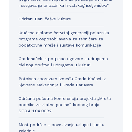
i useljavanja pripadnika hrvatskog iseljeništva“
Održani Dani češke kulture
Uručene diplome četvrtoj generaciji polaznika
programa osposobljavanja za tehničare za
podatkovne mreže i sustave komunikacije
Gradonačelnik potpisao ugovore s udrugama
civilnog društva i udrugama u kulturi
Potpisan sporazum između Grada Kočani iz
Sjeverne Makedonije i Grada Daruvara
Održana početna konferencija projekta „Mreža
podrške za zlatne godine“, kodnog broja
SF.3.4.11.04.0082.
Most podrške – povezivanje usluga i ljudi u
zajednici