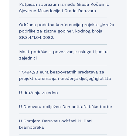
Potpisan sporazum između Grada Kočani iz
Sjeverne Makedonije i Grada Daruvara
Održana početna konferencija projekta „Mreža
podrške za zlatne godine“, kodnog broja
SF.3.4.11.04.0082.
Most podrške – povezivanje usluga i ljudi u
zajednici
17.494,28 eura bespovratnih sredstava za
projekt opremanja i uređenja dječjeg igrališta
U druženju zajedno
U Daruvaru obilježen Dan antifašističke borbe
U Gornjem Daruvaru održani 11. Dani
bramboraka