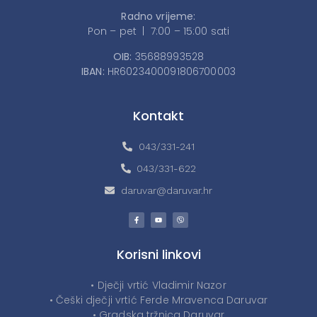
Radno vrijeme:
Pon – pet | 7:00 – 15:00 sati
OIB:
35688993528
IBAN:
HR6023400091806700003
Kontakt
043/331-241
043/331-622
daruvar@daruvar.hr
Korisni linkovi
• Dječji vrtić Vladimir Nazor
• Češki dječji vrtić Ferde Mravenca Daruvar
• Gradska tržnica Daruvar