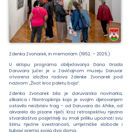
Zdenka Zvonarek, in memoriam (1952. – 2025.)
U sklopu programa obilježavanja Dana Grada
Daruvara jučer je u Zavičajnom muzeju Daruvar
otvorena izložba radova Zdenke Zvonarek pod
nazivom „Život kroz paletu boja“.
Zdenka Zvonarek bila je daruvarska novinarka,
slikarica i filantropkinja koja je svojim djelovanjem
ostavila neizbrisiv trag – od Daruvara do Afrike, od
akvarela do pisane riječi. Kroz retrospektivu njezina
stvaralaštva posjetitelji su imali priliku upoznati svu
širinu njezine svestranosti, umjetničke slobode i
ljubavi prema svoja dva doma.