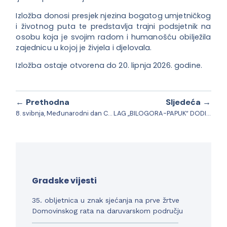
Izložba donosi presjek njezina bogatog umjetničkog
i životnog puta te predstavlja trajni podsjetnik na
osobu koja je svojim radom i humanošću obilježila
zajednicu u kojoj je živjela i djelovala.
Izložba ostaje otvorena do 20. lipnja 2026. godine.
← Prethodna
Sljedeća →
8. svibnja, Međunarodni dan Crvenog križa
LAG „BILOGORA-PAPUK“ DODIJELIO 320.000,00 EURA BESPOVRATNIH SREDSTAVA ZA POLJOPRIVREDNA GOSPODARSTVA KROZ LAG NATJEČAJE IZ INTERVENCIJE 77.06. „POTPORA LEADER PRISTUPU“
Gradske vijesti
35. obljetnica u znak sjećanja na prve žrtve
Domovinskog rata na daruvarskom području