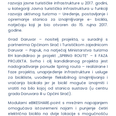
razvoja javne turističke infrastrukture u 2017. godini,
u kategoriji Javna turistička infrastruktura u funkciji
razvoja aktivnog turizma – Uređenje, postavljanje i
opremanje stanica za iznajmljivanje e- bicikla,
natječaju koji je bio otvoren do 15. rujna 2017.
godine.
Grad Daruvar – nositelj projekta, u suradnji s
partnerima Općinom Sirač i Turističkom zajednicom
Daruvar – Papuk, na natječaj Ministarstva turizma
RH kandidirao je projekt ,,SPRING ROUTE” – II FAZA
PROJEKTA. Svrha i cilj kandidiranog projekta jest
nadograđivanje ponude Spring routa – realizirane I
faze projekta, unaprjeđenje infrastrukture i usluge
za bicikliste, uvođenje fleksibilnog iznajmljivanja i
vraćanja bicikala jer je bicikl moguće iznajmiti i
vratiti na bilo kojoj od stanica sustava (u centru
grada Daruvara ili u Općini Sirač).
Modularni eBIKESHARE‐point s mrežnim napajanjem
omogućava istovremeni najam i punjenje četiri
električna bicikla na dvije lokacije s mogućnošću