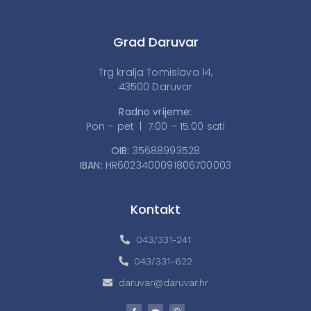
Grad Daruvar
Trg kralja Tomislava 14,
43500 Daruvar
Radno vrijeme:
Pon – pet | 7:00 – 15:00 sati
OIB:
35688993528
IBAN:
HR6023400091806700003
Kontakt
043/331-241
043/331-622
daruvar@daruvar.hr