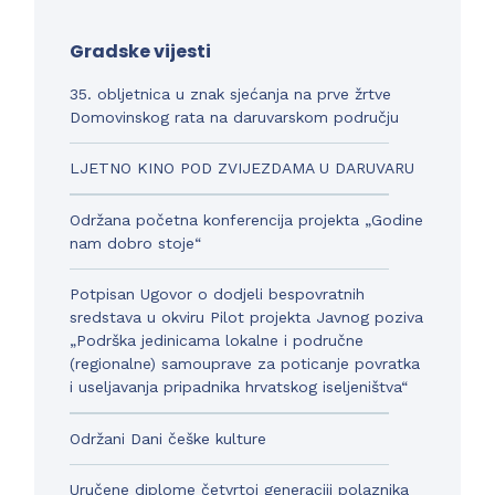
Gradske vijesti
35. obljetnica u znak sjećanja na prve žrtve
Domovinskog rata na daruvarskom području
LJETNO KINO POD ZVIJEZDAMA U DARUVARU
Održana početna konferencija projekta „Godine
nam dobro stoje“
Potpisan Ugovor o dodjeli bespovratnih
sredstava u okviru Pilot projekta Javnog poziva
„Podrška jedinicama lokalne i područne
(regionalne) samouprave za poticanje povratka
i useljavanja pripadnika hrvatskog iseljeništva“
Održani Dani češke kulture
Uručene diplome četvrtoj generaciji polaznika