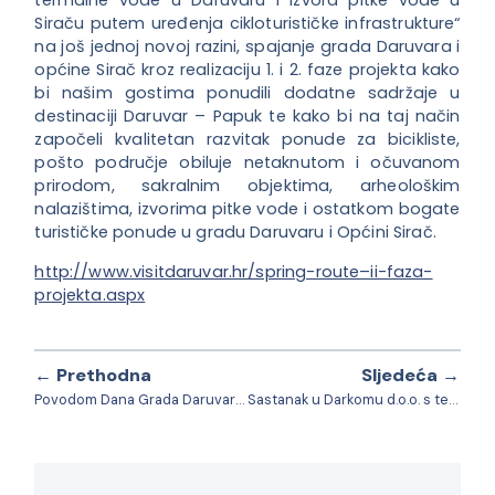
termalne vode u Daruvaru i izvora pitke vode u
Siraču putem uređenja cikloturističke infrastrukture“
na još jednoj novoj razini, spajanje grada Daruvara i
općine Sirač kroz realizaciju 1. i 2. faze projekta kako
bi našim gostima ponudili dodatne sadržaje u
destinaciji Daruvar – Papuk te kako bi na taj način
započeli kvalitetan razvitak ponude za bicikliste,
pošto područje obiluje netaknutom i očuvanom
prirodom, sakralnim objektima, arheološkim
nalazištima, izvorima pitke vode i ostatkom bogate
turističke ponude u gradu Daruvaru i Općini Sirač.
http://www.visitdaruvar.hr/spring-route–ii-faza-
projekta.aspx
← Prethodna
Sljedeća →
Povodom Dana Grada Daruvara održana svečana sjednica Gradskog vijeća
Sastanak u Darkomu d.o.o. s temom gospodarenja otpadom