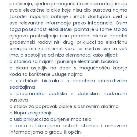
proširenja, ujedno je moguće i korisnicima koji imaju
svoje električne bicikle koje nisu dio sustava najma
također napuniti baterije i imati dostupan uvid u
sve relevantne informacije preko infopanela. Osim
toga posebnost eBIKESHARE‐pointa je u tome što za
njegovo postavljanje nisu potrebni nikakvi dodatni
građevinski radovi niti drugi priključci za električnu
energiju niti za internet vezu jer sustav sve to već
ima, a sastoji se od niza elemenata, kako slijedi:
o stanica za najam i punjenje električnih bicikala
o ekran osjetljiv na dodir s mogućnošću kupnje
koda za korištenje usluge najma
o električnih bicikala i s dodatnim interaktivnim
sadržajima
o programska podrška s daljinskim nadzorom
sustava
o stalak za popravak bicikle s osnovnim alatima
o klupa za sjedenje
o usb priključci za punjenje mobitela
o karta s lokacijama ostalih stanica i osnovnim
informacijama o gradu ili općini