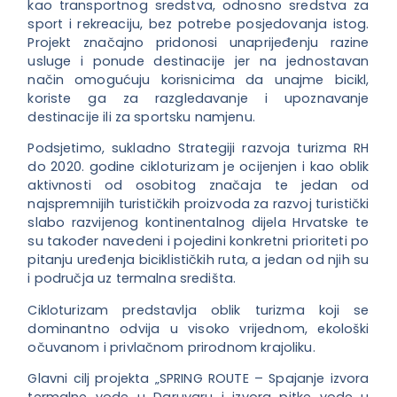
kao transportnog sredstva, odnosno sredstva za
sport i rekreaciju, bez potrebe posjedovanja istog.
Projekt značajno pridonosi unaprijeđenju razine
usluge i ponude destinacije jer na jednostavan
način omogućuju korisnicima da unajme bicikl,
koriste ga za razgledavanje i upoznavanje
destinacije ili za sportsku namjenu.
Podsjetimo, sukladno Strategiji razvoja turizma RH
do 2020. godine cikloturizam je ocijenjen i kao oblik
aktivnosti od osobitog značaja te jedan od
najspremnijih turističkih proizvoda za razvoj turistički
slabo razvijenog kontinentalnog dijela Hrvatske te
su također navedeni i pojedini konkretni prioriteti po
pitanju uređenja biciklističkih ruta, a jedan od njih su
i područja uz termalna središta.
Cikloturizam predstavlja oblik turizma koji se
dominantno odvija u visoko vrijednom, ekološki
očuvanom i privlačnom prirodnom krajoliku.
Glavni cilj projekta „SPRING ROUTE – Spajanje izvora