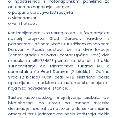
o nadstrešnica s fotonaponskim panelima za
autonomno napajanje sustava
o potpuno upravljiva LED rasvjeta
o videonadzor
o wi‐fi hotspot
Realizacijom projekta Spring route – II faza projekta
nositelj projekta Grad Daruvar, zajedno s
partnerima Općinom Sirač i Turističkom zajednicom
Daruvar – Papuk postavit će na dvije lokacije
(centar grada Daruvara i centar Općine Sirač) dva
modularna eBIKESHARE‐pointa za što se i tražilo
sufinanciranje od Ministarstva turizma RH, a
samostalno će Grad Daruvar (2 bicikla) i Općina
Sirač (2 bicikla) kupiti četiri MTB električna bicikla
opremljena s modulom za automatsko punjenje i
najam za navedene e-stanice.
Sustavi automatskog iznajmljivanja bicikala, tzv.
bike-sharing, po uzoru na mnoge svjetske
destinacije, rezultat su nastojanja da se korisnicima
omogući brz i jednostavan način korištenja bicikla