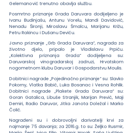
Gelemanović trenutno obavlja službu.
Posmrtno priznanje Grada Daruvara dodijeljeno je
Ivanu Budinjašu, Antunu Vorelu, Mandi Davidović,
Nenadu Šironji, Miroslavu Šmalcu, Marijanu Križu,
Petru Rakincu i Dušanu Deviću.
Javno priznanje „Grb Grada Daruvara“, nagrada za
životno djelo, pripalo je Vladislavu Prpiću.
„Kolektivna priznanja Grada“ dodijeljena su:
Daruvarskoj vinogradarskoj zadruzi, Hrvatskom
nogometnom klubu Daruvar i Gospodarstvu Moulis.
Dobitnici nagrade „Pojedinačno priznanje“ su: Slavko
Pokorny, Vlatka Babić, Luka Bosanac i Vesna Rohlik.
Dobitnici nagrade „Plakete Grada Daruvara“ su:
Goran Gatalica, Libuše Stranjik, Marijan Prević, Maji
Demiri, Radio Daruvar, Jitka Janota Doležal i Marko
Čolić.
Nagrađeni su i dobrovoljni darivatelji krvi za
najmanje 75 davanja; za 2016.g. to su: Željko Rusmir,
Marijo Šepl, Ivica Filip, Vitomir Horak, Saša Ljuština,