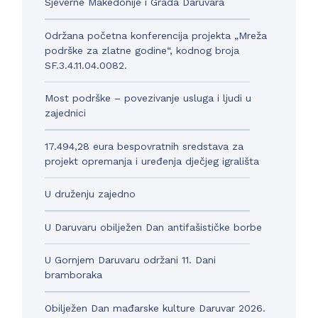
Sjeverne Makedonije i Grada Daruvara
Održana početna konferencija projekta „Mreža
podrške za zlatne godine“, kodnog broja
SF.3.4.11.04.0082.
Most podrške – povezivanje usluga i ljudi u
zajednici
17.494,28 eura bespovratnih sredstava za
projekt opremanja i uređenja dječjeg igrališta
U druženju zajedno
U Daruvaru obilježen Dan antifašističke borbe
U Gornjem Daruvaru održani 11. Dani
bramboraka
Obilježen Dan mađarske kulture Daruvar 2026.