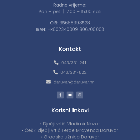
Radno vrijeme:
Pon – pet | 7:00 – 15:00 sati
OIB:
35688993528
IBAN:
HR6023400091806700003
Kontakt
043/331-241
043/331-622
daruvar@daruvar.hr
Korisni linkovi
• Dječji vrtić Vladimir Nazor
• Češki dječji vrtić Ferde Mravenca Daruvar
• Gradska tržnica Daruvar