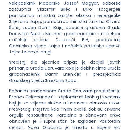
veleposlanik Mađarske Jozsef Magyar, saborski
zastupnici Vladimir Bilek i Miro T
otgergeli,
pomoćnica ministra zaštite okoliša i energetike
Snježana Hopp, pomoćnica ministra turizma Olivera
Šarić, župan Damir Bajs, počasni građanin Grada
Daruvara Nikola Ivkanec, gradonačelnici i načelnici,
načelnik općine Dobretići BiH, predsjednik
Općinskog vijeća Jajce i načelnik policijske uprave
Jajce te brojni drugi.
Središnji dio sjednice pripao je dodjeli javnih
priznanja Grada Daruvara koje je dobitnicima uručio
gradonačelnik Damir Lneniček i predsjednica
Gradskog vijeća Snježana Sabo.
Počanim građaninom Grada Daruvara proglašen je
Branko Gelemanović – diplomirani teolog i svećenik
koji je za vrijeme službe u Daruvaru obnovio Crkvu
Presvetog Trojstva kao i njen okoliš, dok su crkvene
orgulje restaurirane. Paralelno s obnovom crkve
obnovljen je i župni stan te izgrađen Pastoralni
centar. Nova Gradiška je mjesto u kojem vlč.