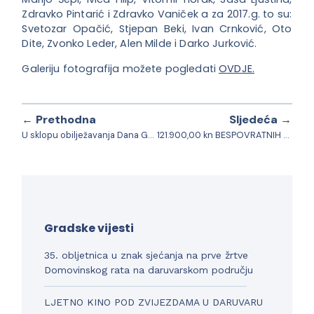
Zdravko Pintarić i Zdravko Vaniček a za 2017.g. to su:
Svetozar Opačić, Stjepan Beki, Ivan Crnković, Oto
Dite, Zvonko Leder, Alen Milde i Darko Jurković.
Galeriju fotografija možete pogledati
OVDJE.
← Prethodna
Sljedeća →
U sklopu obilježavanja Dana Grada, položeni vijenci kod Spomenika braniteljima Daruvara
121.900,00 kn BESPOVRATNIH SREDSTAVA SREDSTAVA OD MINISTARSTVA TURIZMA RH ZA PROJEKT „SPRING ROUTE – II faza projekta
Gradske vijesti
35. obljetnica u znak sjećanja na prve žrtve
Domovinskog rata na daruvarskom području
LJETNO KINO POD ZVIJEZDAMA U DARUVARU