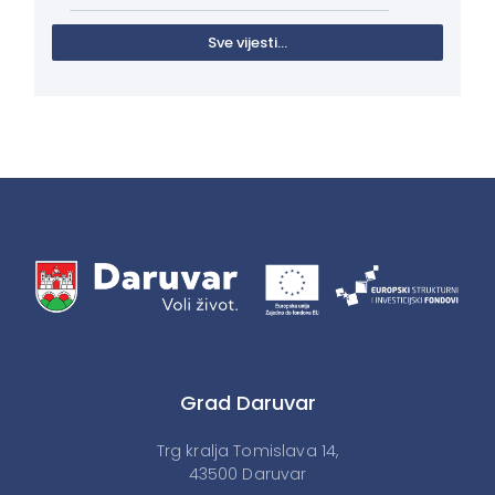
Sve vijesti...
Grad Daruvar
Trg kralja Tomislava 14,
43500 Daruvar