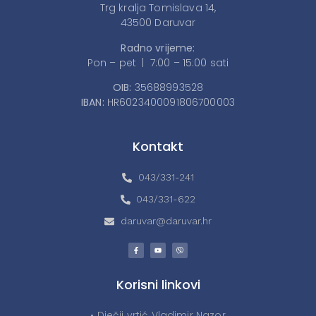
Trg kralja Tomislava 14,
43500 Daruvar
Radno vrijeme:
Pon – pet | 7:00 – 15:00 sati
OIB:
35688993528
IBAN:
HR6023400091806700003
Kontakt
043/331-241
043/331-622
daruvar@daruvar.hr
Korisni linkovi
• Dječji vrtić Vladimir Nazor