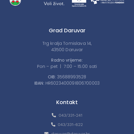
Grad Daruvar
Trg kralja Tomislava 14,
43500 Daruvar
Radno vrijeme:
Pon – pet | 7:00 – 15:00 sati
OIB:
35688993528
IBAN:
HR6023400091806700003
Kontakt
043/331-241
043/331-622
daruvar@daruvar.hr