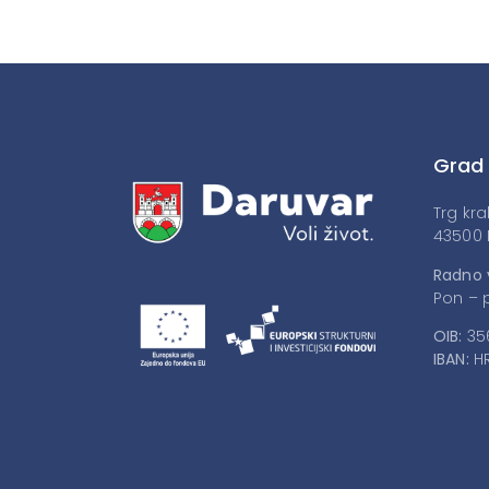
Grad
Trg kra
43500 
Radno 
Pon – p
OIB:
35
IBAN:
HR