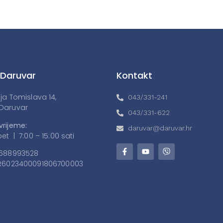
 Daruvar
Kontakt
lja Tomislava 14,
043/331-241
Daruvar
043/331-622
vrijeme:
daruvar@daruvar.hr
et | 7:00 – 15:00 sati
688993528
6023400091806700003