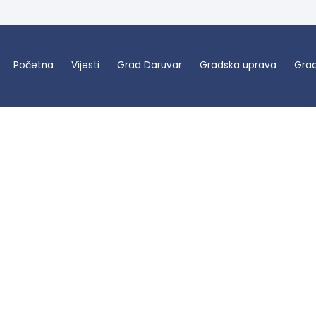
Početna
Vijesti
Grad Daruvar
Gradska uprava
Grad