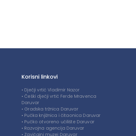
Korisni linkovi
• Dječji vrtić Vladimir Nazor
• Češki dječji vrtić Ferde Mravenca
Daruvar
• Gradska tržnica Daruvar
• Pučka knjižnica i čitaonica Daruvar
• Pučko otvoreno učilište Daruvar
• Razvojna agencija Daruvar
• Zavičajni muzej Daruvar