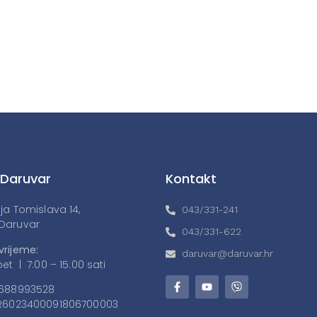
 Daruvar
Kontakt
lja Tomislava 14,
043/331-241
Daruvar
043/331-622
vrijeme:
daruvar@daruvar.hr
et | 7:00 – 15:00 sati
688993528
6023400091806700003