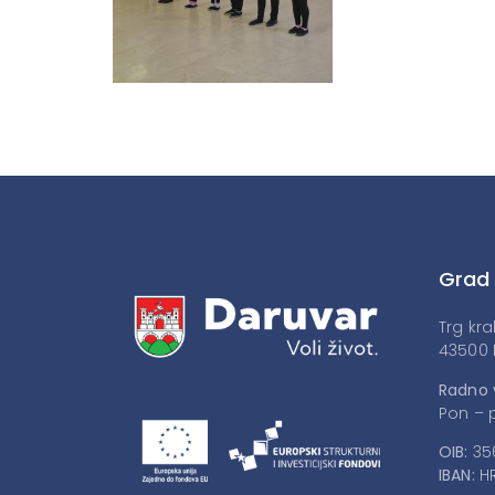
Grad
Trg kra
43500 
Radno 
Pon – p
OIB:
35
IBAN:
HR