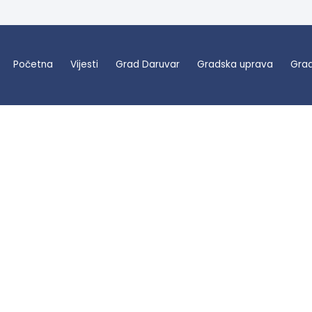
Početna
Vijesti
Grad Daruvar
Gradska uprava
Grad