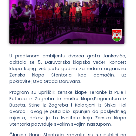
U predivnom ambijentu dvorca grofa Jankovića,
održala se 5. Daruvarska klapska večer, koncert
klapa kojeg već petu godinu za redom organizira
Ženska klapa Stentoria kao domaćin, uz
pokroviteljstvo Grada Daruvara.
Program su upriličili: ženske klape Teranke iz Pule i
Euterpa iz Zagreba te muške klape;Pinguentum iz
Buzeta, Stine iz Zagreba i Kolapjani iz Siska. Hol
dvorca i ovog je puta bio ispunjen do posljednjeg
mjesta, dokaz je to kvalitete koju Ženska klapa
Stentoria potvrđuje svakim svojim nastupom.
Članice klape Stentoria zahvalile su se publici na