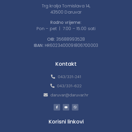
Trg kralja Tomislava 14,
43500 Daruvar
Radno vrijeme:
Pon – pet | 7:00 – 15:00 sati
OIB:
35688993528
IBAN:
HR6023400091806700003
Kontakt
043/331-241
043/331-622
daruvar@daruvar.hr
Korisni linkovi