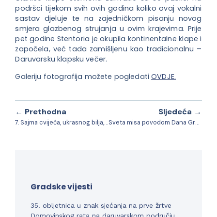
podršci tijekom svih ovih godina koliko ovaj vokalni
sastav djeluje te na zajedničkom pisanju novog
smjera glazbenog strujanja u ovim krajevima. Prije
pet godine Stentoria je okupila kontinentalne klape i
započela, već tada zamišljenu kao tradicionalnu –
Daruvarsku klapsku večer.
Galeriju fotografija možete pogledati
OVDJE.
← Prethodna
Sljedeća →
7. Sajma cvijeća, ukrasnog bilja, sadnica i popratne opreme
Sveta misa povodom Dana Grada
Gradske vijesti
35. obljetnica u znak sjećanja na prve žrtve
Domovinskog rata na daruvarskom području