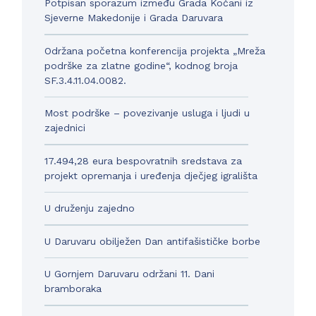
Potpisan sporazum između Grada Kočani iz
Sjeverne Makedonije i Grada Daruvara
Održana početna konferencija projekta „Mreža
podrške za zlatne godine“, kodnog broja
SF.3.4.11.04.0082.
Most podrške – povezivanje usluga i ljudi u
zajednici
17.494,28 eura bespovratnih sredstava za
projekt opremanja i uređenja dječjeg igrališta
U druženju zajedno
U Daruvaru obilježen Dan antifašističke borbe
U Gornjem Daruvaru održani 11. Dani
bramboraka