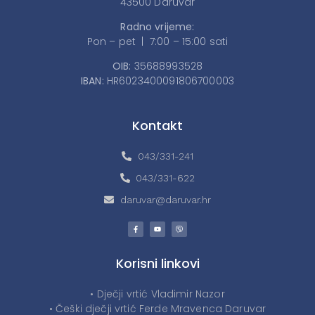
43500 Daruvar
Radno vrijeme:
Pon – pet | 7:00 – 15:00 sati
OIB:
35688993528
IBAN:
HR6023400091806700003
Kontakt
043/331-241
043/331-622
daruvar@daruvar.hr
Korisni linkovi
• Dječji vrtić Vladimir Nazor
• Češki dječji vrtić Ferde Mravenca Daruvar