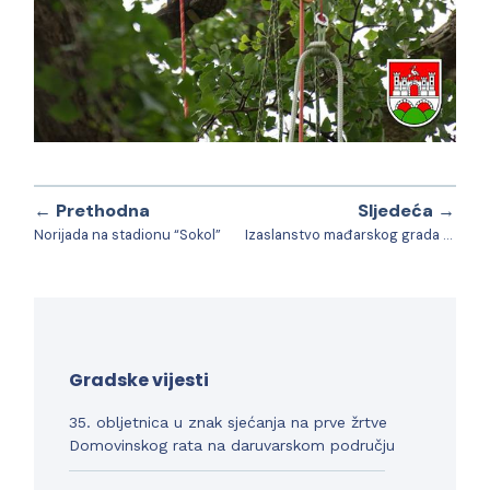
← Prethodna
Sljedeća →
Norijada na stadionu “Sokol”
Izaslanstvo mađarskog grada Cseprega u posjetu Daruvaru
Gradske vijesti
35. obljetnica u znak sjećanja na prve žrtve
Domovinskog rata na daruvarskom području