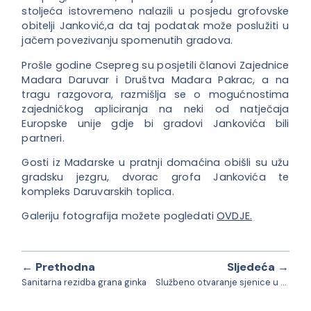
stoljeća istovremeno nalazili u
posjedu grofovske
obitelji Janković,a da taj podatak može poslužiti u
jačem povezivanju spomenutih gradova.
Prošle godine Csepreg su posjetili članovi Zajednice
Mađara Daruvar i Društva Mađara Pakrac, a na
tragu razgovora, razmišlja se o mogućnostima
zajedničkog apliciranja na neki od natječaja
Europske unije gdje bi gradovi Jankovića bili
partneri.
Gosti iz Mađarske u pratnji domaćina obišli su užu
gradsku jezgru, dvorac grofa Jankovića te
kompleks Daruvarskih toplica.
Galeriju fotografija možete pogledati
OVDJE.
← Prethodna
Sljedeća →
Sanitarna rezidba grana ginka
Službeno otvaranje sjenice u Udruzi “Korak dalje” Daruvar