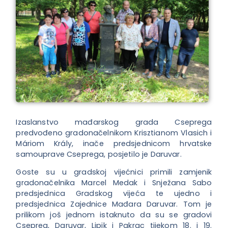
Izaslanstvo mađarskog grada Cseprega
predvođeno gradonačelnikom Krisztianom Vlasich i
Máriom Krály, inače predsjednicom hrvatske
samouprave Cseprega, posjetilo je Daruvar.
Goste su u gradskoj vijećnici primili zamjenik
gradonačelnika Marcel Medak i Snježana Sabo
predsjednica Gradskog vijeća te ujedno i
predsjednica Zajednice Mađara Daruvar. Tom je
prilikom još jednom istaknuto da su se gradovi
Csepreg, Daruvar, Lipik i Pakrac tijekom 18. i 19.