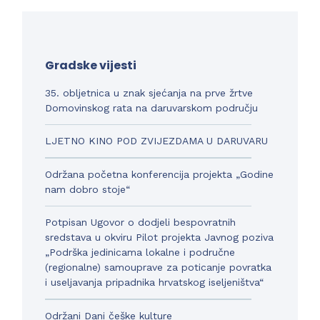
Gradske vijesti
35. obljetnica u znak sjećanja na prve žrtve
Domovinskog rata na daruvarskom području
LJETNO KINO POD ZVIJEZDAMA U DARUVARU
Održana početna konferencija projekta „Godine
nam dobro stoje“
Potpisan Ugovor o dodjeli bespovratnih
sredstava u okviru Pilot projekta Javnog poziva
„Podrška jedinicama lokalne i područne
(regionalne) samouprave za poticanje povratka
i useljavanja pripadnika hrvatskog iseljeništva“
Održani Dani češke kulture