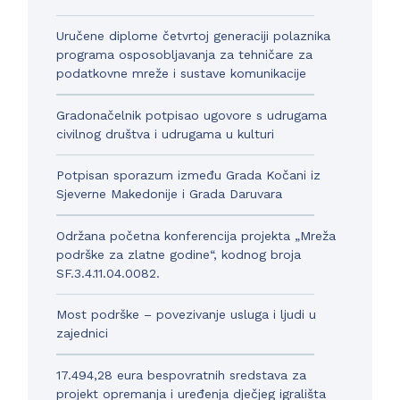
Uručene diplome četvrtoj generaciji polaznika
programa osposobljavanja za tehničare za
podatkovne mreže i sustave komunikacije
Gradonačelnik potpisao ugovore s udrugama
civilnog društva i udrugama u kulturi
Potpisan sporazum između Grada Kočani iz
Sjeverne Makedonije i Grada Daruvara
Održana početna konferencija projekta „Mreža
podrške za zlatne godine“, kodnog broja
SF.3.4.11.04.0082.
Most podrške – povezivanje usluga i ljudi u
zajednici
17.494,28 eura bespovratnih sredstava za
projekt opremanja i uređenja dječjeg igrališta