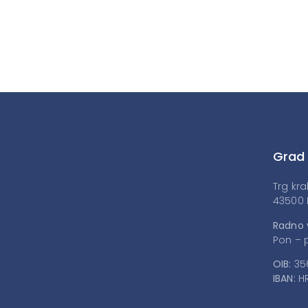
Grad
Trg kra
43500 
Radno 
Pon – p
OIB:
35
IBAN:
HR