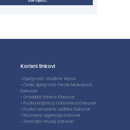
Sve vijesti...
Korisni linkovi
• Dječji vrtić Vladimir Nazor
• Češki dječji vrtić Ferde Mravenca
Daruvar
• Gradska tržnica Daruvar
• Pučka knjižnica i čitaonica Daruvar
• Pučko otvoreno učilište Daruvar
• Razvojna agencija Daruvar
• Zavičajni muzej Daruvar