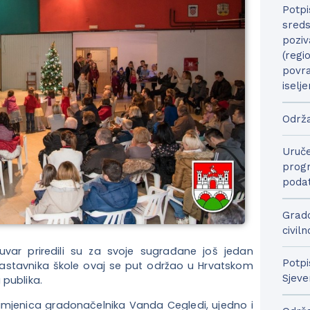
Potpi
sreds
poziv
(regi
povra
iselje
Održa
Uruče
progr
podat
Grado
civil
uvar priredili su za svoje sugrađane još jedan
Potpi
 nastavnika škole ovaj se put održao u Hrvatskom
Sjeve
 publika.
amjenica gradonačelnika Vanda Cegledi, ujedno i