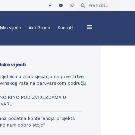
sko vijeće
Akti Grada
Kontakt
ske vijesti
bljetnica u znak sjećanja na prve žrtve
vinskog rata na daruvarskom području
NO KINO POD ZVIJEZDAMA U
UVARU
na početna konferencija projekta
ne nam dobro stoje“