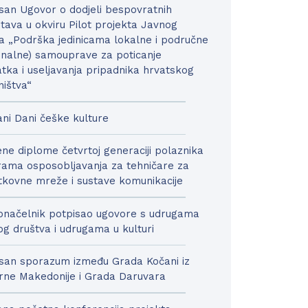
san Ugovor o dodjeli bespovratnih
tava u okviru Pilot projekta Javnog
a „Podrška jedinicama lokalne i područne
onalne) samouprave za poticanje
tka i useljavanja pripadnika hrvatskog
ništva“
ni Dani češke kulture
ne diplome četvrtoj generaciji polaznika
ama osposobljavanja za tehničare za
kovne mreže i sustave komunikacije
načelnik potpisao ugovore s udrugama
nog društva i udrugama u kulturi
san sporazum između Grada Kočani iz
rne Makedonije i Grada Daruvara