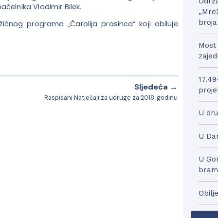
Održa
čelnika Vladimir Bilek.
„Mrež
broja
ćnog programa „Čarolija prosinca“ koji obiluje
Most 
zajed
17.49
Sljedeća →
proje
Raspisani Natječaji za udruge za 2018. godinu
U dru
U Dar
U Gor
bram
Obilj