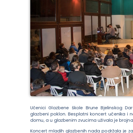
Učenici Glazbene škole Brune Bjelinskog Dar
glazbeni poklon. Besplatni koncert učenika i
domu, a u glazbenim zvucima uživala je brojna
Koncert mladih glazbenih nada podržala je z