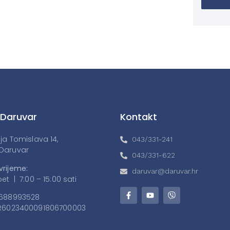
 Daruvar
Kontakt
lja Tomislava 14,
043/331-241
Daruvar
043/331-622
vrijeme:
daruvar@daruvar.hr
et | 7:00 – 15:00 sati
688993528
6023400091806700003