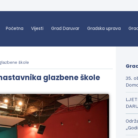
Početna
Vijesti
Grad Daruvar
Gradska uprava
Grad
 glazbene škole
Grad
 nastavnika glazbene škole
35. o
Domo
LJET
DAR
Održa
„Godi