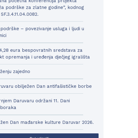
na početna konferencija projekta
a podrške za zlatne godine“, kodnog
 SF.3.4.11.04.0082.
podrške – povezivanje usluga i ljudi u
nici
4,28 eura bespovratnih sredstava za
kt opremanja i uređenja dječjeg igrališta
ženju zajedno
uvaru obilježen Dan antifašističke borbe
njem Daruvaru održani 11. Dani
boraka
ežen Dan mađarske kulture Daruvar 2026.