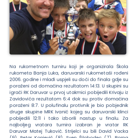
Na rukometnom turniru koji je organizirala Škola
rukometa Banja Luka, daruvarski rukometaši rođeni
2006. godine i mlađi uspjeli su doći do finala gdje su
poraženi od domaćina rezultatom 14:13. U skupini su
igrači RK Daruvar u prvoj utakmici pobijedili Krivaju iz
Zavidovića rezultatom 6:4 dok su protiv domaćina
poraženi 8:7. U polufinalu protivnik je bio pobjednik
druge skupine MRK Ivanić kojeg su daruvarski klinci
pobijedili 12:11 i tako izborili nastup u finalu. Za
najboljeg vratara turnira izabran je vratar RK
Daruvar Matej Tuković. Strijelci su bili David Vacka
(9), Petar Konjević (8), Sven Šilobodec (7), Borna