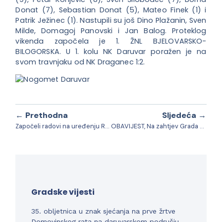
Donat (7), Sebastian Donat (5), Mateo Finek (1) i
Patrik Ježinec (1). Nastupili su još Dino Plažanin, Sven
Milde, Domagoj Panovski i Jan Balog. Proteklog
vikenda započela je 1. ŽNL BJELOVARSKO-
BILOGORSKA. U 1. kolu NK Daruvar poražen je na
svom travnjaku od NK Draganec 1:2.
← Prethodna
Sljedeća →
Započeli radovi na uređenju Radićeve ulice
OBAVIJEST, Na zahtjev Grada Daruvara, Bjelovarsko-bilogorska županija proglasila je elementarnu nepogodu uzrokovanu sušom
Gradske vijesti
35. obljetnica u znak sjećanja na prve žrtve
Domovinskog rata na daruvarskom području