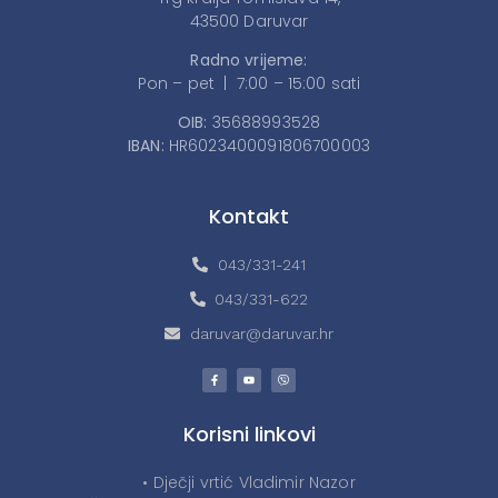
43500 Daruvar
Radno vrijeme:
Pon – pet | 7:00 – 15:00 sati
OIB:
35688993528
IBAN:
HR6023400091806700003
Kontakt
043/331-241
043/331-622
daruvar@daruvar.hr
Korisni linkovi
• Dječji vrtić Vladimir Nazor