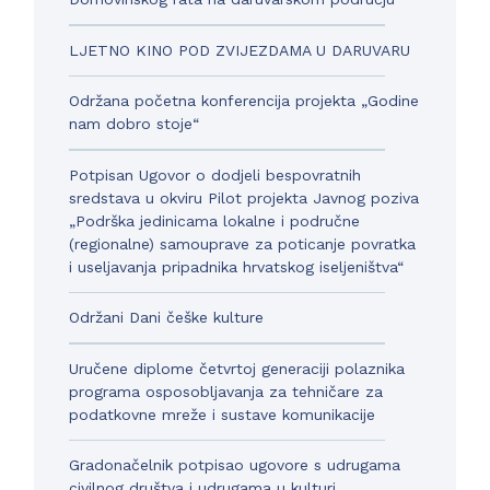
LJETNO KINO POD ZVIJEZDAMA U DARUVARU
Održana početna konferencija projekta „Godine
nam dobro stoje“
Potpisan Ugovor o dodjeli bespovratnih
sredstava u okviru Pilot projekta Javnog poziva
„Podrška jedinicama lokalne i područne
(regionalne) samouprave za poticanje povratka
i useljavanja pripadnika hrvatskog iseljeništva“
Održani Dani češke kulture
Uručene diplome četvrtoj generaciji polaznika
programa osposobljavanja za tehničare za
podatkovne mreže i sustave komunikacije
Gradonačelnik potpisao ugovore s udrugama
civilnog društva i udrugama u kulturi