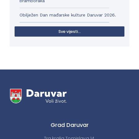
bramboraka
Obilježen Dan mađarske kulture Daruvar 2026.
Sve vijesti...
Grad Daruvar
Trg kralja Tomislava 14,