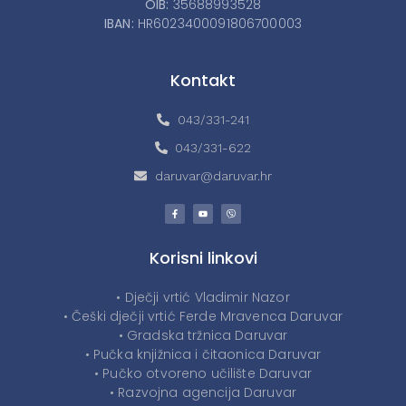
OIB:
35688993528
IBAN:
HR6023400091806700003
Kontakt
043/331-241
043/331-622
daruvar@daruvar.hr
Korisni linkovi
• Dječji vrtić Vladimir Nazor
• Češki dječji vrtić Ferde Mravenca Daruvar
• Gradska tržnica Daruvar
• Pučka knjižnica i čitaonica Daruvar
• Pučko otvoreno učilište Daruvar
• Razvojna agencija Daruvar